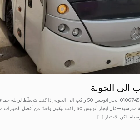
ايجار اتوبيس 50 راكب الى الجونة 01067451866 ايجار اتوبيس 50 راكب الى الجو
مؤتمر، حفل زفاف، فريق رياضي، أو رحلة مدرسية—فإن إيجار أتوبيس 50 راكب 
لة. لكن الاختيار […]