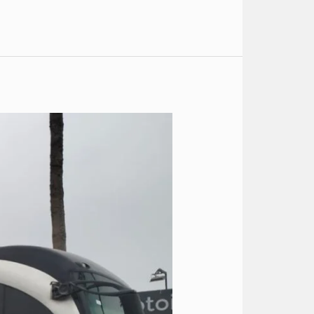
سعر
ايجار
اتوبيس
الى
العين
السخنة