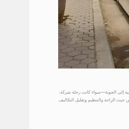
نة إذا كنت بتخطّط لرحلة جماعية إلى الجونة—سواء كانت رحلة شركة،
بيكون واحدًا من أفضل الخيارات من حيث الراحة والتنظيم وتقليل التكاليف