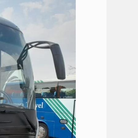
اتوبيس
50
راكب
الى
الجونة