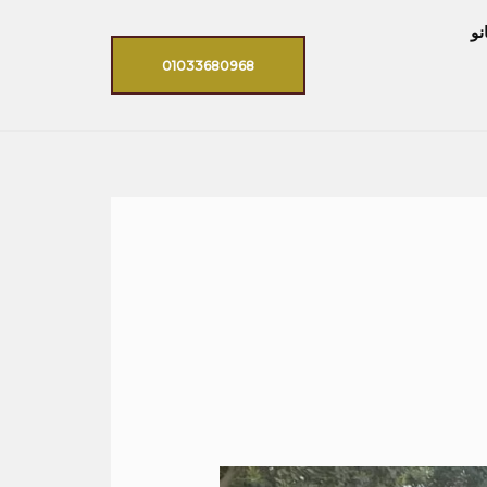
نو
01033680968