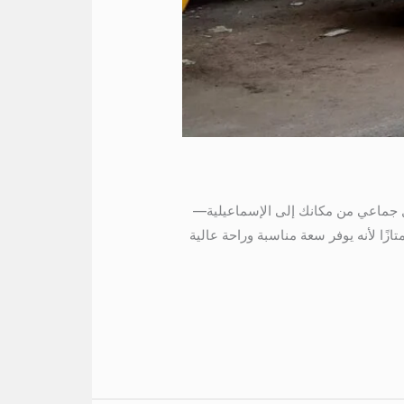
سماعيلية عندما تحتاج إلى نقل جماعي من مكانك إلى الإسماعيلية—
، أو حتى مناسبة عائلية كبيرة—يصبح اختيار أتوبيس 50 كرسي قرارًا ممتازًا لأنه يوفر سعة مناسبة وراحة عالية