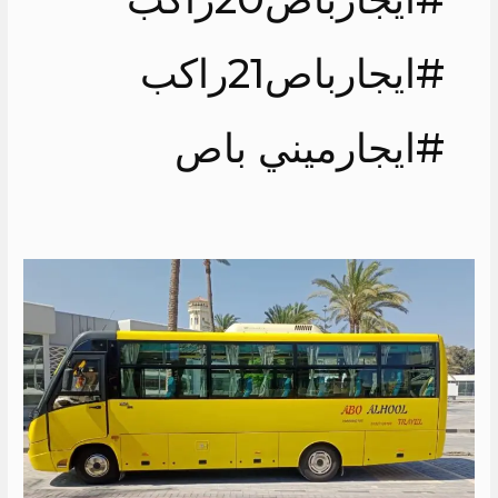
#ايجارباص21راكب
#ايجارميني باص
ايجار
مينى
باص
33
راكب
الى
الاسكندريه