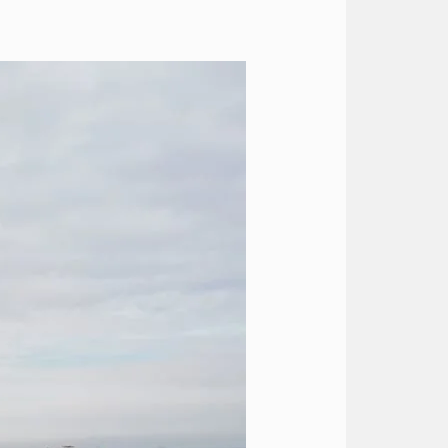
ايجار
هيونداي
الى
المطار