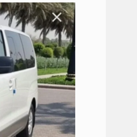
ايجار
عربيه
7
راكب
الى
الغردقة