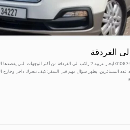
ايجار عربيه 7 راكب الى الغردقة 01067451866 ايجار عربيه 7 راكب الى الغردقة من أك
زايد عدد المسافرين، يظهر سؤال مهم قبل السفر: كيف نتحرك داخل وخارج ا