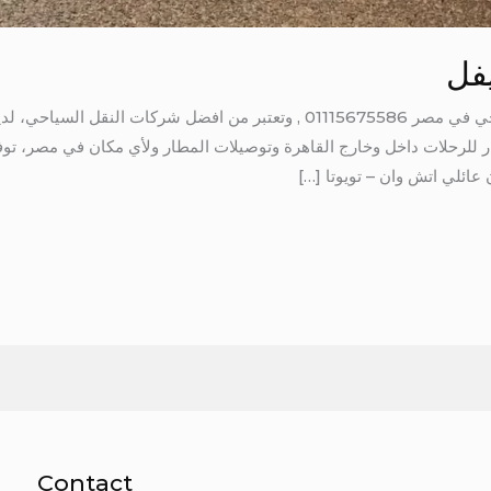
فل
ايجار ميكروباص سويفل شركة نقل سياحي في مصر 01115675586 , وتعتبر من افض
جار للرحلات داخل وخارج القاهرة وتوصيلات المطار ولأي مكان في مصر، ت
 عائلي اتش وان – تويوتا […]
Contact