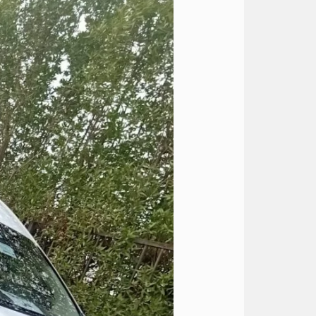
ميكروباص
سويفل