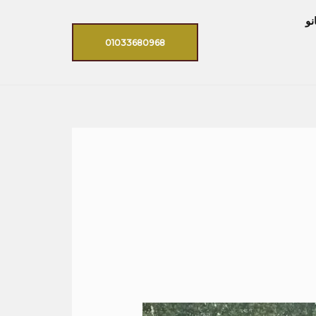
نو
01033680968