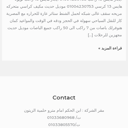
هايس 13 كرسي 01004230753 موديل حديث مكيف كراسي متحركه
مريحه سقف عالى شبكه لحمل الشنط ستائر عازة للحراره مع المصرية
كار للنقل السياحي سهولة في الحجز ودقه في الوقت والمواعيد كمان
هتوفرلك باصات من 7 راكب الى 50 راكب جميع الباصات موديل حديث
مجهزين للرحلات […]
قراءة المزيد »
Contact
مقر الشركة : ابن الحكم امام مترو حلمية الزيتون
ت/ 01033680968
ت/01033805570