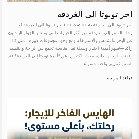
اجر تويوتا الى الغردقة
اجر تويوتا الى الغردقة 01067451866 اجر تويوتا الى الغردقة تُعد
رحلة السفر إلى الغردقة من أكثر الخيارات التي يفضلها الزوار الباحثون
عن البحر والشمس والاسترخاء. ومع وجود مجموعات كبيرة—مثل 13
راكبًا—تظهر أهمية اختيار وسيلة نقل مناسبة تجمع بين الراحة والتنظيم
وتجنب الزحام. لذلك، يبحث الكثيرون عن “أجرة تويوتا إلى الغردقة” عند
السفر كفريق واحد، خصوصًا
قراءة المزيد »
ايجار
عربيه
بالسائق
للمطار