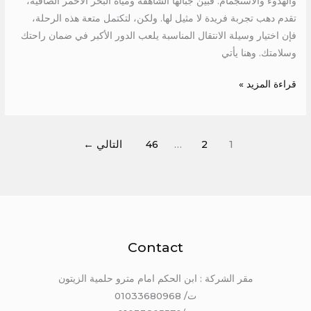
والهدوء والاستجمام. فبين جبالها الشاهقة ومياه البحر الأحمر الصافية،
تقدم دهب تجربة فريدة لا مثيل لها. ولكن، لتكتمل متعة هذه الرحلة،
فإن اختيار وسيلة الانتقال المناسبة يلعب الدور الأكبر في ضمان راحتك
وسلامتك. وهنا يأتي
قراءة المزيد »
1
2
…
46
التالي
←
Contact
مقر الشركة : ابن الحكم امام مترو حلمية الزيتون
ت/ 01033680968