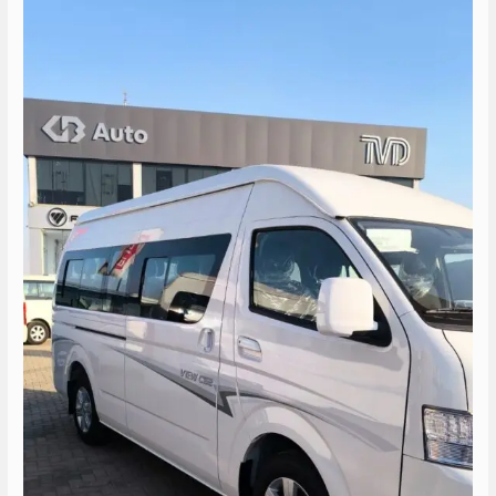
تويوتا
الى
الساحل
مارينا
5