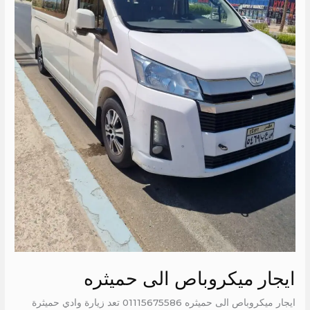
ايجار ميكروباص الى حميثره
ايجار ميكروباص الى حميثره 01115675586 تعد زيارة وادي حميثرة