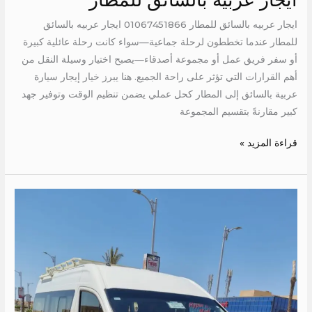
ايجار عربيه بالسائق للمطار 01067451866 ايجار عربيه بالسائق
للمطار عندما تخططون لرحلة جماعية—سواء كانت رحلة عائلية كبيرة
أو سفر فريق عمل أو مجموعة أصدقاء—يصبح اختيار وسيلة النقل من
أهم القرارات التي تؤثر على راحة الجميع. هنا يبرز خيار إيجار سيارة
عربية بالسائق إلى المطار كحل عملي يضمن تنظيم الوقت وتوفير جهد
كبير مقارنةً بتقسيم المجموعة
قراءة المزيد »
ايجار
ميكروباص
الى
حميثره