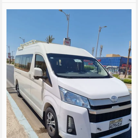
ايجار
تويوتا
14
كرسي
الى
راس
سدر