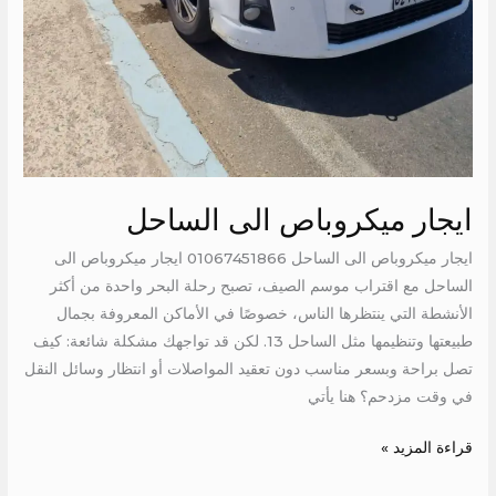
ايجار ميكروباص الى الساحل
ايجار ميكروباص الى الساحل 01067451866 ايجار ميكروباص الى
الساحل مع اقتراب موسم الصيف، تصبح رحلة البحر واحدة من أكثر
الأنشطة التي ينتظرها الناس، خصوصًا في الأماكن المعروفة بجمال
طبيعتها وتنظيمها مثل الساحل 13. لكن قد تواجهك مشكلة شائعة: كيف
تصل براحة وبسعر مناسب دون تعقيد المواصلات أو انتظار وسائل النقل
في وقت مزدحم؟ هنا يأتي
قراءة المزيد »