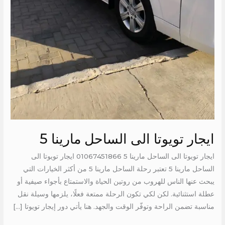
ايجار تويوتا الى الساحل مارينا 5
ايجار تويوتا الى الساحل مارينا 5 01067451866 ايجار تويوتا الى
الساحل مارينا 5 تعتبر رحلة الساحل مارينا 5 من أكثر الخيارات التي
يبحث عنها الناس للهروب من روتين الحياة والاستمتاع بأجواء صيفية أو
عطلة استثنائية. لكن لكي تكون الرحلة ممتعة فعلًا، يلزمها وسيلة نقل
مناسبة تضمن الراحة وتوفّر الوقت والجهد. هنا يأتي دور إيجار تويوتا […]