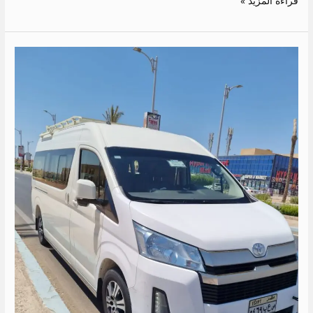
قراءة المزيد »
ايجار
ميكروباص
الى
الساحل