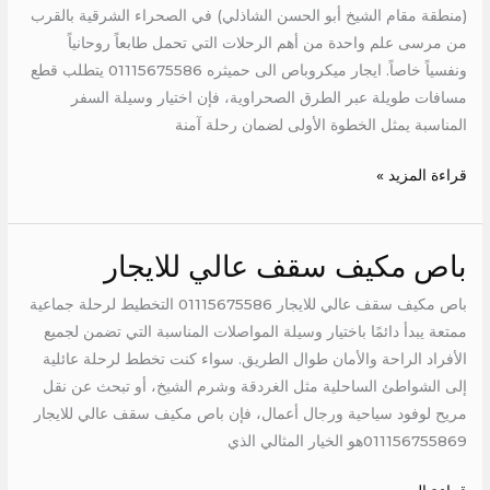
(منطقة مقام الشيخ أبو الحسن الشاذلي) في الصحراء الشرقية بالقرب
من مرسى علم واحدة من أهم الرحلات التي تحمل طابعاً روحانياً
ونفسياً خاصاً. ايجار ميكروباص الى حميثره 01115675586 يتطلب قطع
مسافات طويلة عبر الطرق الصحراوية، فإن اختيار وسيلة السفر
المناسبة يمثل الخطوة الأولى لضمان رحلة آمنة
قراءة المزيد »
باص مكيف سقف عالي للايجار
باص
مكيف
باص مكيف سقف عالي للايجار 01115675586 التخطيط لرحلة جماعية
سقف
ممتعة يبدأ دائمًا باختيار وسيلة المواصلات المناسبة التي تضمن لجميع
عالي
الأفراد الراحة والأمان طوال الطريق. سواء كنت تخطط لرحلة عائلية
للايجار
إلى الشواطئ الساحلية مثل الغردقة وشرم الشيخ، أو تبحث عن نقل
مريح لوفود سياحية ورجال أعمال، فإن باص مكيف سقف عالي للايجار
011156755869هو الخيار المثالي الذي