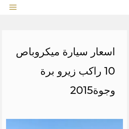
خطي
MAIN
لى
MENU
لمحتوى
اسعار سيارة ميكروباص
10 راكب زيرو برة
وجوة2015
ايجار