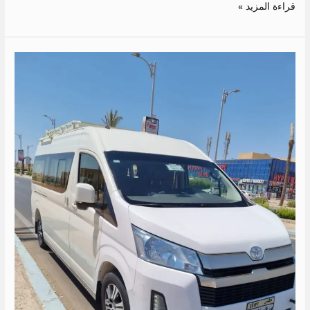
قراءة المزيد »
ايجار
تويوتا
هايس
الى
العين
السخنه