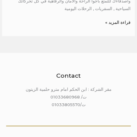
وأصدقاءك للتمتع بأجوا الراحة والأمان والرفاهية في كل تحركاتك
السياحية , السفريات , الرحلات اليومية
قراءة المزيد »
Contact
مقر الشركة : ابن الحكم امام مترو حلمية الزيتون
ت/ 01033680968
ت/01033805570