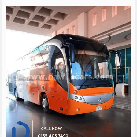
سعر
ايجار
اتوبيس
50
راكب