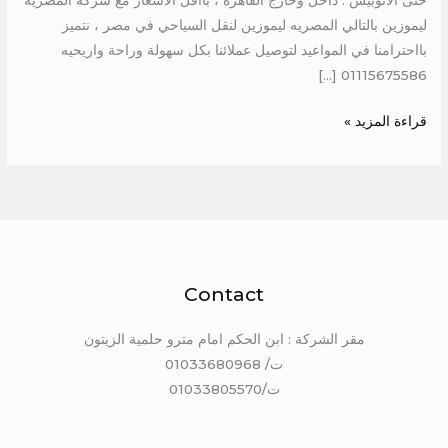
حتى الاتوبيس . داخل وخارج القاهرة ، بااقل الاسعار مع شركة المصريه
ليموزين بالتالي المصريه ليموزين لنقل السياحي في مصر ، نتميز
بااحترامنا في المواعيد لتوصيل عملائنا بكل سهولة وراحة واريحيه
01115675586 […]
قراءة المزيد »
Contact
مقر الشركة : ابن الحكم امام مترو حلمية الزيتون
ت/ 01033680968
ت/01033805570