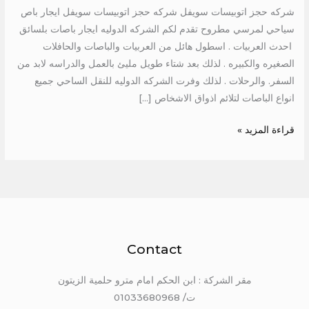
حجز
شركه حجز اتوبيسات سويفل شركه حجز اتوبيسات سويفل ايجار باص
اتوبيسات
سياحي لمرسي مطروح تقدم لكم الشركه الدوليه ايجار باصات بلسائق
سويفل
احدث العربيات . اسطول هائل من العربيات والباصات والحافلات
الصغيره والكبيره . لذلك بعد شتاء طويل مليئ بالعمل والدراسه لابد من
السفر. والرحلات . لذلك وفرت الشركه الدوليه للنقل الساحي جميع
انواع الباصات لتلائم اذواق الاشخاص […]
قراءة المزيد »
Contact
مقر الشركة : ابن الحكم امام مترو حلمية الزيتون
ت/ 01033680968