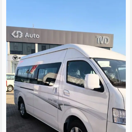
تويوتا
الى
الساحل
مارينا
5