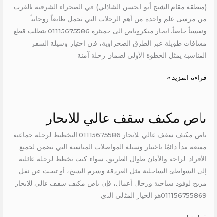
(منطقة مقام الشيخ أبو الحسن الشاذلي) في الصحراء الشرقية بالقرب
من مرسى علم واحدة من أهم الرحلات التي تحمل طابعاً روحانياً
ونفسياً خاصاً. ايجار ميكروباص الى حميثره 01115675586 يتطلب قطع
مسافات طويلة عبر الطرق الصحراوية، فإن اختيار وسيلة السفر
المناسبة يمثل الخطوة الأولى لضمان رحلة آمنة
قراءة المزيد »
باص مكيف سقف عالي للايجار
باص
مكيف
باص مكيف سقف عالي للايجار 01115675586 التخطيط لرحلة جماعية
سقف
ممتعة يبدأ دائمًا باختيار وسيلة المواصلات المناسبة التي تضمن لجميع
عالي
الأفراد الراحة والأمان طوال الطريق. سواء كنت تخطط لرحلة عائلية
للايجار
إلى الشواطئ الساحلية مثل الغردقة وشرم الشيخ، أو تبحث عن نقل
مريح لوفود سياحية ورجال أعمال، فإن باص مكيف سقف عالي للايجار
011156755869هو الخيار المثالي الذي