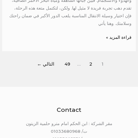
والهدوء والاستجمام. فبين جبالها الشاهقة ومياه البحر الأحمر الصافية،
تقدم دهب تجربة فريدة لا مثيل لها. ولكن، لتكتمل متعة هذه الرحلة،
فإن اختيار وسيلة الانتقال المناسبة يلعب الدور الأكبر في ضمان راحتك
وسلامتك. وهنا يأتي
قراءة المزيد »
1
2
…
49
التالي
←
Contact
مقر الشركة : ابن الحكم امام مترو حلمية الزيتون
ت/ 01033680968