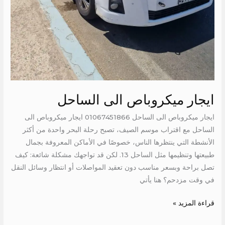
ايجار ميكروباص الى الساحل
ايجار ميكروباص الى الساحل 01067451866 ايجار ميكروباص الى
الساحل مع اقتراب موسم الصيف، تصبح رحلة البحر واحدة من أكثر
الأنشطة التي ينتظرها الناس، خصوصًا في الأماكن المعروفة بجمال
طبيعتها وتنظيمها مثل الساحل 13. لكن قد تواجهك مشكلة شائعة: كيف
تصل براحة وبسعر مناسب دون تعقيد المواصلات أو انتظار وسائل النقل
في وقت مزدحم؟ هنا يأتي
قراءة المزيد »