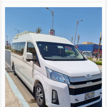
ايجار
تويوتا
14
كرسي
الى
راس
سدر