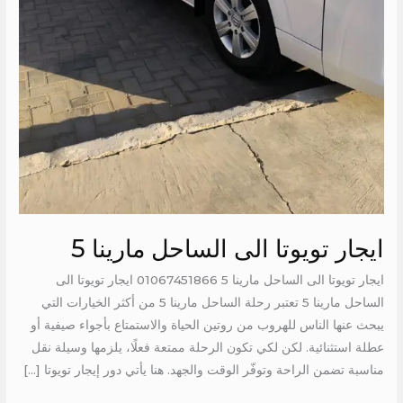
ايجار تويوتا الى الساحل مارينا 5
ايجار تويوتا الى الساحل مارينا 5 01067451866 ايجار تويوتا الى
الساحل مارينا 5 تعتبر رحلة الساحل مارينا 5 من أكثر الخيارات التي
يبحث عنها الناس للهروب من روتين الحياة والاستمتاع بأجواء صيفية أو
عطلة استثنائية. لكن لكي تكون الرحلة ممتعة فعلًا، يلزمها وسيلة نقل
مناسبة تضمن الراحة وتوفّر الوقت والجهد. هنا يأتي دور إيجار تويوتا […]