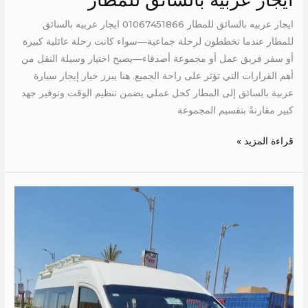
ايجار عربيه بالسائق للمطار 01067451866 ايجار عربيه بالسائق
للمطار عندما تخططون لرحلة جماعية—سواء كانت رحلة عائلية كبيرة
أو سفر فريق عمل أو مجموعة أصدقاء—يصبح اختيار وسيلة النقل من
أهم القرارات التي تؤثر على راحة الجميع. هنا يبرز خيار إيجار سيارة
عربية بالسائق إلى المطار كحل عملي يضمن تنظيم الوقت وتوفير جهد
كبير مقارنةً بتقسيم المجموعة
قراءة المزيد »
ايجار
ميكروباص
الى
حميثره