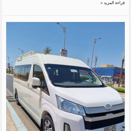
قراءة المزيد »
ايجار
تويوتا
هايس
الى
العين
السخنه