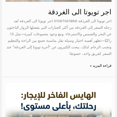
اجر تويوتا الى الغردقة
اجر تويوتا الى الغردقة 01067451866 اجر تويوتا الى الغردقة تُعد
رحلة السفر إلى الغردقة من أكثر الخيارات التي يفضلها الزوار الباحثون
عن البحر والشمس والاسترخاء. ومع وجود مجموعات كبيرة—مثل 13
راكبًا—تظهر أهمية اختيار وسيلة نقل مناسبة تجمع بين الراحة والتنظيم
وتجنب الزحام. لذلك، يبحث الكثيرون عن “أجرة تويوتا إلى الغردقة” عند
السفر كفريق واحد، خصوصًا
قراءة المزيد »
ايجار
عربيه
بالسائق
للمطار