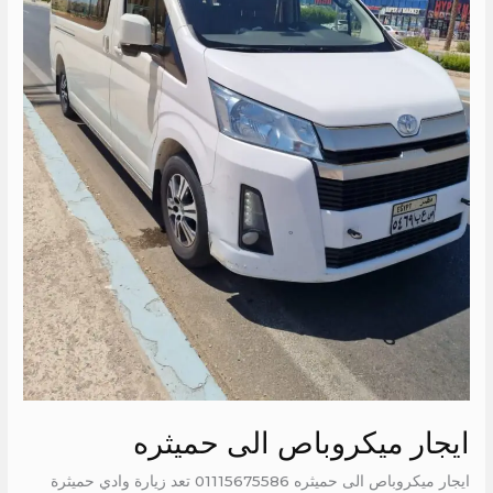
ايجار ميكروباص الى حميثره
ايجار ميكروباص الى حميثره 01115675586 تعد زيارة وادي حميثرة