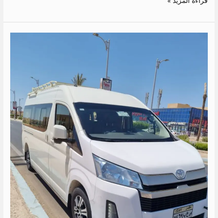
قراءة المزيد »
ايجار
ميكروباص
الى
الساحل