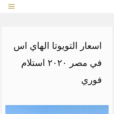
خطي
MAIN
لى
MENU
لمحتوى
اسعار التويوتا الهاي اس
في مصر ٢٠٢٠ استلام
فوري
ايجار