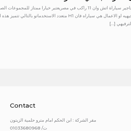
تاجير سيارة اتش وان 11 راكب في مصر تاجير سياراة اتش وان 11 راكب في مصريعتبر خ
رحلتهم في زيارات المعالم والاماكن الترفيهيه او الاعمال هي سياراه فان H1 
لترفيهي […]
Contact
مقر الشركة : ابن الحكم امام مترو حلمية الزيتون
ت/ 01033680968