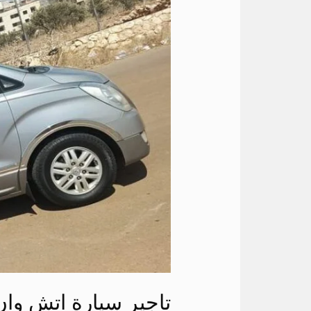
سيارة
اتش
وان
11
راكب
في
مصر
تاجير سيارة اتش وان 11 راكب في م