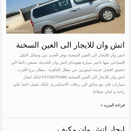
الى
العين
السخنة
اتش وان للايجار الى العين السخنة
اتش وان للايجار الى العين السخنة نوفر العديد من وسائل النقل
السياحي منها تاجير سيارة هيونداى اتش وان الحديثة .نسعي دائما الي
تحقيق افضل خدمة ليموزين من مطار القاهرة ، مطار برج العرب .
اتش وان للايجار الى العين السخنة 01115675586 لذلك ايجار
سيارات فان مع سائق الي رحلات الاسكندرية .لذلك نعمل دائما علي
راحة و امان عملائنا
قراءة المزيد »
ايجار اتش وان مكيف
ايجار