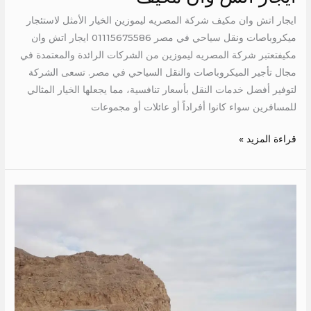
اتش
ايجار اتش وان مكيف شركة المصريه ليموزين الخيار الأمثل لاستئجار
وان
ميكروباصات ونقل سياحي في مصر 01115675586 ايجار اتش وان
مكيف
مكيفتعتبر شركة المصريه ليموزين من الشركات الرائدة والمعتمدة في
مجال تأجير الميكروباصات والنقل السياحي في مصر. تسعى الشركة
لتوفير أفضل خدمات النقل بأسعار تنافسية، مما يجعلها الخيار المثالي
للمسافرين سواء كانوا أفراداً أو عائلات أو مجموعات
قراءة المزيد »
ايجار
هيونداي
اتش
وان