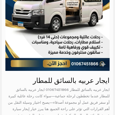
ايجار عربيه بالسائق للمطار
ايجار عربيه بالسائق للمطار 01067451866 ايجار عربيه بالسائق
للمطار عندما تخططون لرحلة جماعية—سواء كانت رحلة عائلية كبيرة
أو سفر فريق عمل أو مجموعة أصدقاء—يصبح اختيار وسيلة النقل من
أهم القرارات التي تؤثر على راحة الجميع. هنا يبرز خيار إيجار سيارة