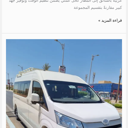
عربية بالسائق إلى المطار كحل عملي يضمن تنظيم الوقت وتوفير جهد
كبير مقارنةً بتقسيم المجموعة
قراءة المزيد »
ايجار
ميكروباص
الى
حميثره