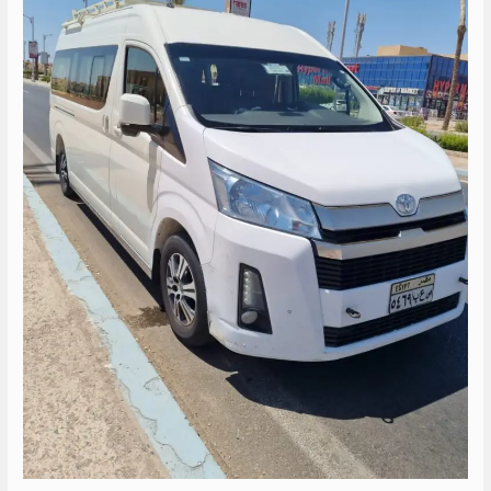
الى
راس
سدر