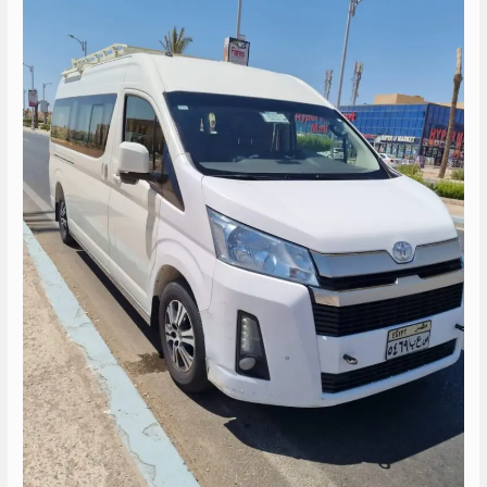
هايس
الى
العين
السخنه