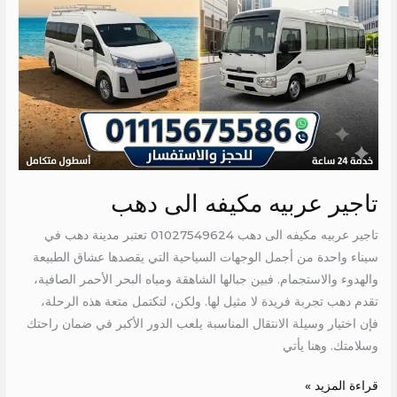
تاجير عربيه مكيفه الى دهب
تاجير عربيه مكيفه الى دهب 01027549624 تعتبر مدينة دهب في
سيناء واحدة من أجمل الوجهات السياحية التي يقصدها عشاق الطبيعة
والهدوء والاستجمام. فبين جبالها الشاهقة ومياه البحر الأحمر الصافية،
تقدم دهب تجربة فريدة لا مثيل لها. ولكن، لتكتمل متعة هذه الرحلة،
فإن اختيار وسيلة الانتقال المناسبة يلعب الدور الأكبر في ضمان راحتك
وسلامتك. وهنا يأتي
قراءة المزيد »