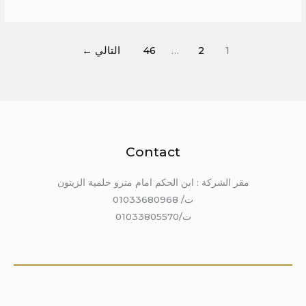
1
2
…
46
التالي
←
Contact
مقر الشركة : ابن الحكم امام مترو حلمية الزيتون
ت/ 01033680968
ت/01033805570