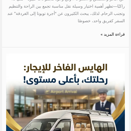
راكبًا—تظهر أهمية اختيار وسيلة نقل مناسبة تجمع بين الراحة والتنظيم
وتجنب الزحام. لذلك، يبحث الكثيرون عن “أجرة تويوتا إلى الغردقة” عند
السفر كفريق واحد، خصوصًا
قراءة المزيد »
ايجار
عربيه
بالسائق
للمطار