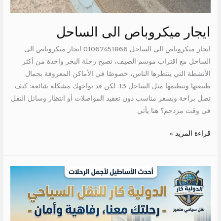
ايجار ميكروباص الى الساحل
ايجار ميكروباص الى الساحل 01067451866 ايجار ميكروباص الى
الساحل مع اقتراب موسم الصيف، تصبح رحلة البحر واحدة من أكثر
الأنشطة التي ينتظرها الناس، خصوصًا في الأماكن المعروفة بجمال
طبيعتها وتنظيمها مثل الساحل 13. لكن قد تواجهك مشكلة شائعة: كيف
تصل براحة وبسعر مناسب دون تعقيد المواصلات أو انتظار وسائل النقل
في وقت مزدحم؟ هنا يأتي
قراءة المزيد »
تاجير
عربيه
مكيفه
الى
دهب