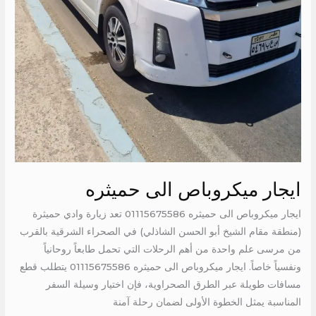
ايجار ميكروباص الى حميثره
ايجار ميكروباص الى حميثره 01115675586 تعد زيارة وادي حميثرة
(منطقة مقام الشيخ أبو الحسن الشاذلي) في الصحراء الشرقية بالقرب
من مرسى علم واحدة من أهم الرحلات التي تحمل طابعاً روحانياً
ونفسياً خاصاً. ايجار ميكروباص الى حميثره 01115675586 يتطلب قطع
مسافات طويلة عبر الطرق الصحراوية، فإن اختيار وسيلة السفر
المناسبة يمثل الخطوة الأولى لضمان رحلة آمنة