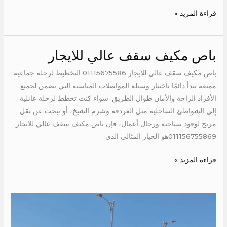
قراءة المزيد »
باص مكيف سقف عالي للايجار
باص
مكيف
باص مكيف سقف عالي للايجار 01115675586 التخطيط لرحلة جماعية
سقف
ممتعة يبدأ دائمًا باختيار وسيلة المواصلات المناسبة التي تضمن لجميع
عالي
الأفراد الراحة والأمان طوال الطريق. سواء كنت تخطط لرحلة عائلية
للايجار
إلى الشواطئ الساحلية مثل الغردقة وشرم الشيخ، أو تبحث عن نقل
مريح لوفود سياحية ورجال أعمال، فإن باص مكيف سقف عالي للايجار
011156755869هو الخيار المثالي الذي
قراءة المزيد »
ايجار
ميكروباص
الى