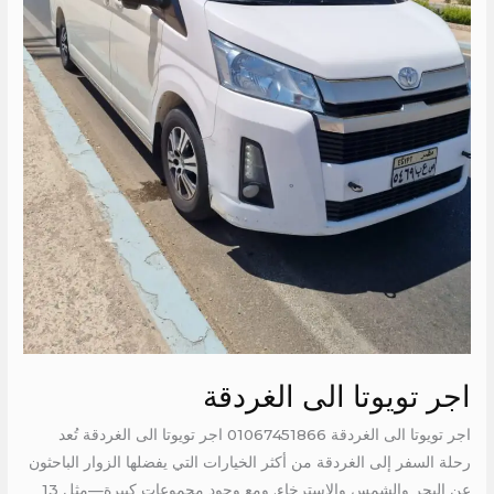
اجر تويوتا الى الغردقة
اجر تويوتا الى الغردقة 01067451866 اجر تويوتا الى الغردقة تُعد
رحلة السفر إلى الغردقة من أكثر الخيارات التي يفضلها الزوار الباحثون
عن البحر والشمس والاسترخاء. ومع وجود مجموعات كبيرة—مثل 13