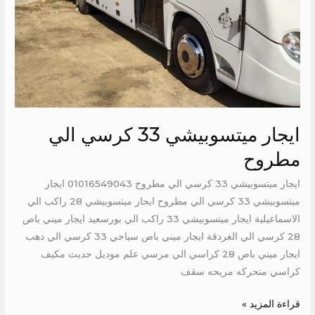
ايجار ميتسوبيشي 33 كرسي الي
مطروح
ايجار ميتسوبيشي 33 كرسي الي مطروح 01016549043 ايجار
ميتسوبيشي 33 كرسي الي مطروح ايجار ميتسوبيشي 28 راكب الي
الاسماعيلية ايجار ميتسوبيشي 33 راكب الي بورسعيد ايجار ميني باص
28 كرسي الي الغردقة ايجار ميني باص سياحي 33 كرسي الي دهب
ايجار ميني باص 28 كراسي الي مرسي علم موديل حديث مكيف
كراسي متحركه مريحه سقف
قراءة المزيد »