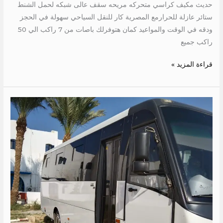
حديث مكيف كراسي متحركه مريحه سقف عالى شبكه لحمل الشنط
ستائر عازلة للحرارمع المصرية كار للنقل السياحي سهولة في الحجز
ودقه في الوقت والمواعيد كمان هتوفرلك باصات من 7 راكب الي 50
راكب جميع
قراءة المزيد »
ايجار
ميتسوبيشي
33
كرسي
الي
مطروح