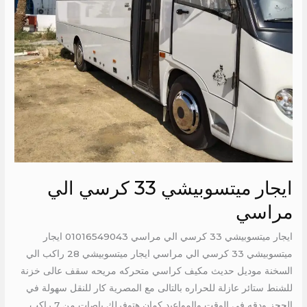
ايجار ميتسوبيشي 33 كرسي الي
مراسي
ايجار ميتسوبيشي 33 كرسي الي مراسي 01016549043 ايجار
ميتسوبيشي 33 كرسي الي مراسي ايجار ميتسوبيشي 28 راكب الي
السخنة موديل حديث مكيف كراسي متحركه مريحه سقف عالى خزنة
للشنط ستائر عازلة للحراره بالتالى مع المصرية كار للنقل سهولة في
الحجز ودقه في الوقت والمواعيد كمان هتوفرلك باصات من 7 راكب