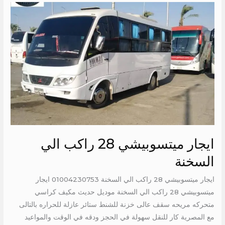
ايجار
ميتسوبيشي
28
راكب
الي
السخنة
ايجار ميتسوبيشي 28 راكب الي
السخنة
ايجار ميتسوبيشي 28 راكب الي السخنة 01004230753 ايجار
ميتسوبيشي 28 راكب الي السخنة موديل حديث مكيف كراسي
متحركه مريحه سقف عالى خزنة للشنط ستائر عازلة للحراره بالتالى
مع المصرية كار للنقل سهولة في الحجز ودقه في الوقت والمواعيد