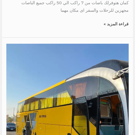
كمان هتوفرلك باصات من 7 راكب الي 50 راكب جميع الباصات
مجهزين للرحلات والسفر اى مكان مهما
قراءة المزيد »
تاجير
اتوبيس
الى
مرسى
مطروح