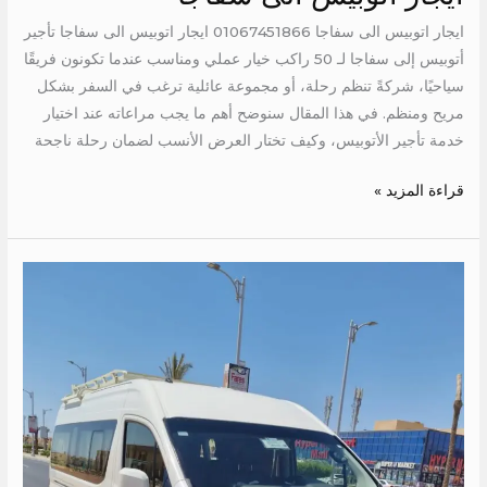
ايجار اتوبيس الى سفاجا 01067451866 ايجار اتوبيس الى سفاجا تأجير
أتوبيس إلى سفاجا لـ 50 راكب خيار عملي ومناسب عندما تكونون فريقًا
سياحيًا، شركةً تنظم رحلة، أو مجموعة عائلية ترغب في السفر بشكل
مريح ومنظم. في هذا المقال سنوضح أهم ما يجب مراعاته عند اختيار
خدمة تأجير الأتوبيس، وكيف تختار العرض الأنسب لضمان رحلة ناجحة
قراءة المزيد »
ايجار
تويوتا
13
كراسي
الي
العالمين