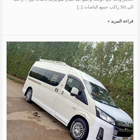
الي 50 راكب جميع الباصات […]
قراءة المزيد »
ايجار
تويوتا
13
كرسي
الي
فايد