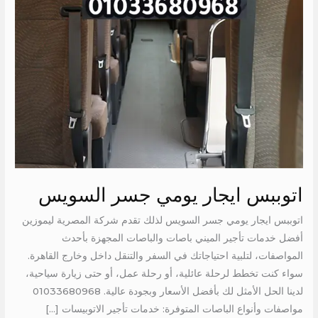
اتوببس ايجار يومي جسر السويس
اتوببس ايجار يومي جسر السويس لذلك تقدم شركة المصرية ليموزين
أفضل خدمات تأجير الميني باصات والباصات المجهزة بأحدث
المواصفات، لتلبية احتياجاتك في السفر والتنقل داخل وخارج القاهرة.
سواء كنت تخطط لرحلة عائلية، أو رحلة عمل، أو حتى زيارة سياحية،
لدينا الحل الأمثل لك بأفضل الأسعار وبجودة عالية. 01033680968
مواصفات وأنواع الباصات المتوفرة: خدمات تأجير الاتوبيسات […]