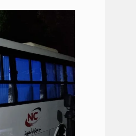
حجز
ميكروباص
الى
الساحل
الشمالي