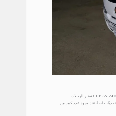
حجز ميكروباص الى الساحل الشمالي مقال: :حجز ميكروباص الى الساحل الشمالي راحة وتنظيم لتجارب لا تُنسى 01115675586 تعتبر الرحلات
حديًا، خاصةً عند وجود عدد كبير من