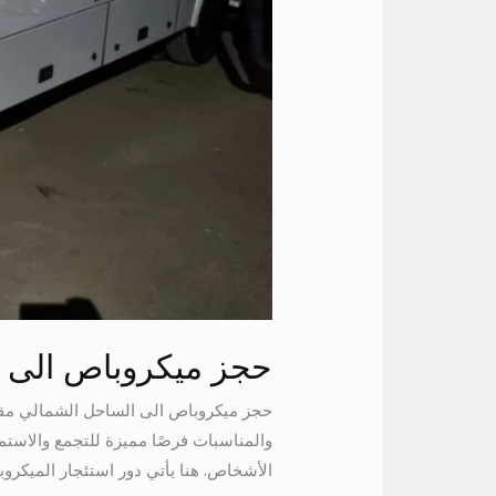
حجز ميكروباص الى 
والمناسبات فرصًا مميزة للتجمع والاستمت
الأشخاص. هنا يأتي دور استئجار الميكروباص