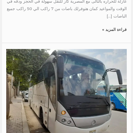
عازلة للحراره بالتالى مع المصرية كار للنقل سهولة في الحجز ودقه في
الوقت والمواعيد كمان هتوفرلك باصات من 7 راكب الي 50 راكب جميع
الباصات […]
قراءة المزيد »
ايجار
اتوبيس
50
راكب
الى
الجونة