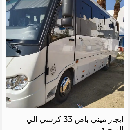
ميني
باص
33
كرسي
الي
السخنة
ايجار ميني باص 33 كرسي الي
السخنة