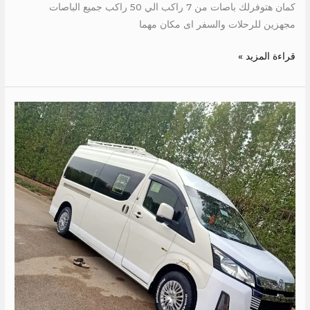
كمان هتوفرلك باصات من 7 راكب الي 50 راكب جميع الباصات
مجهزين للرحلات والسفر اى مكان مهما
قراءة المزيد »
ايجار
هايس
سياحي
الي
الساحل