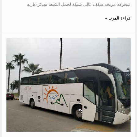
متحركه مريحه سقف عالى شبكه لحمل الشنط ستائر عازلة
قراءة المزيد »
سعر
ايجار
اتوبيس
الى
العين
السخنة