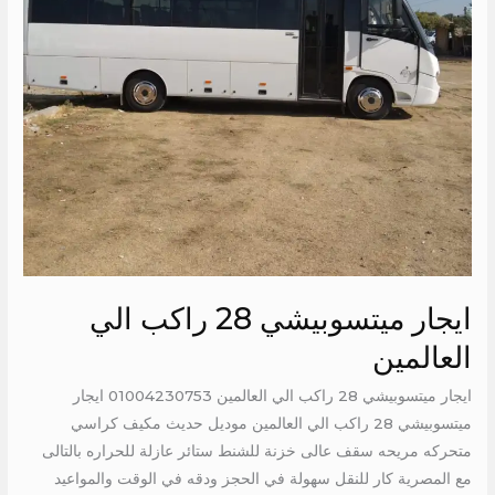
ايجار ميتسوبيشي 28 راكب الي
العالمين
ايجار ميتسوبيشي 28 راكب الي العالمين 01004230753 ايجار
ميتسوبيشي 28 راكب الي العالمين موديل حديث مكيف كراسي
متحركه مريحه سقف عالى خزنة للشنط ستائر عازلة للحراره بالتالى
مع المصرية كار للنقل سهولة في الحجز ودقه في الوقت والمواعيد