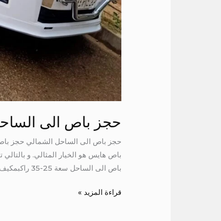
حجز باص الى الساح
باص هايس هو الخيار المثالي. و بالتالي
باص الى الساحل سعة 25-35 راكبمكيف هواء قوي وفعالمقاعد
قراءة المزيد »