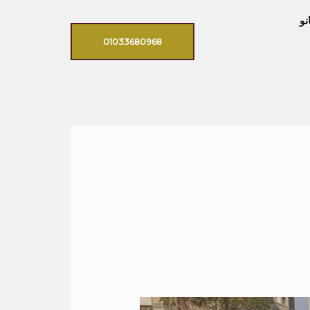
نو
01033680968