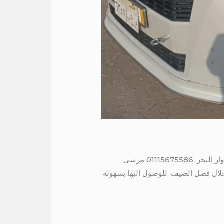
حجز باص سياحي مكيف حجز باص سياحي مكيف الى مرسى مطروح . الخيار الأمثل للاستمتاع بعطلة صيفية في جوار البحر. 01115675586 مرسى
لال فصل الصيف. للوصول إليها بسهولة