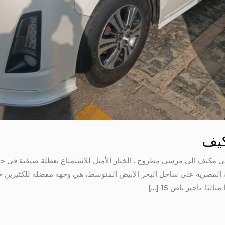
يف
 المصرية على ساحل البحر الأبيض المتوسط، هي وجهة مفضلة للكثيرين خ
ا. تاجير باص 15 […]