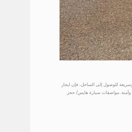
01115 إذا كنت تبحث عن طريقة مريحة وسريعة للوصول إلى الساحل، فإن ايجار
ة وآمنة. مواصفات سيارة هايس/ حجز