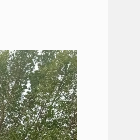
حجز
باص
الى
الساحل
الشمالي