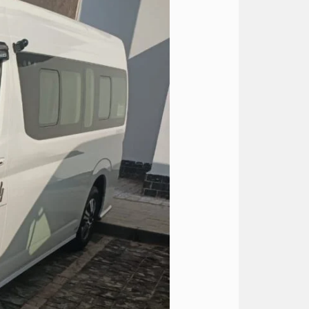
باص
سياحي
مكيف