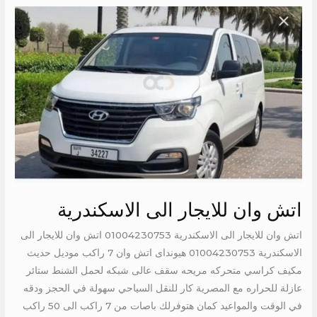
اتش
وان
للايجار
الى
الاسكندرية
اتش وان للايجار الى الاسكندرية
اتش وان للايجار الى الاسكندرية 01004230753 اتش وان للايجار الى
الاسكندرية 01004230753 هيونداى اتش وان 7 راكب موديل حديث
مكيف كراسي متحركه مريحه سقف عالى شبكه لحمل الشنط ستائر
عازلة للحراره مع المصرية كار للنقل السياحي سهولة في الحجز ودقه
في الوقت والمواعيد كمان هتوفرلك باصات من 7 راكب الى 50 راكب