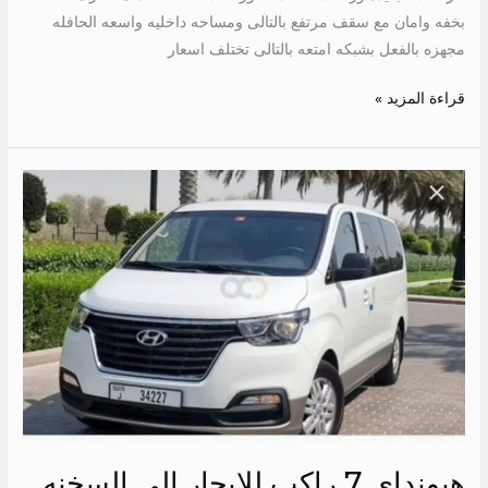
بخفه وامان مع سقف مرتفع بالتالى ومساحه داخليه واسعه الحافله
مجهزه بالفعل بشبكه امتعه بالتالى تختلف اسعار
قراءة المزيد »
هيونداى
7
راكب
للايجار
الى
السخنه
هيونداى 7 راكب للايجار الى السخنه