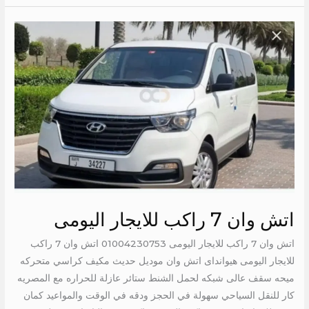
اتش
وان
7
راكب
للايجار
اليومى
اتش وان 7 راكب للايجار اليومى
اتش وان 7 راكب للايجار اليومى 01004230753 اتش وان 7 راكب
للايجار اليومى هيوانداى اتش وان موديل حديث مكيف كراسي متحركه
ميحه سقف عالى شبكه لحمل الشنط ستائر عازلة للحراره مع المصريه
كار للنقل السياحي سهولة في الحجز ودقه في الوقت والمواعيد كمان