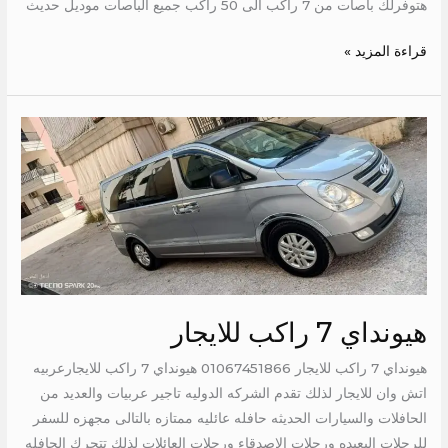
هتوفرلك باصات من 7 راكب الى 50 راكب جميع الباصات موديل حديث
قراءة المزيد »
هيونداي
7
راكب
للايجار
هيونداي 7 راكب للايجار
هيونداي 7 راكب للايجار 01067451866 هيونداي 7 راكب للايجارعربيه
اتش وان للايجار لذلك تقدم الشركه الدوليه تاجير عربيات والعديد من
الحافلات والسيارات الحديثه حافله عائليه ممتازه بالتالى مجهزه للسفر
للرحلات البعيده ورحلات الاصدقاء ورحلات العائلات لذلك تتحرك الحافله