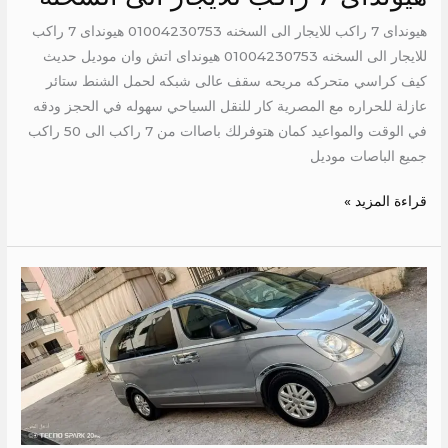
هيونداى 7 راكب للايجار الى السخنه 01004230753 هيونداى 7 راكب
للايجار الى السخنه 01004230753 هيونداى اتش وان موديل حديث
كيف كراسي متحركه مريحه سقف عالى شبكه لحمل الشنط ستائر
عازلة للحراره مع المصرية كار للنقل السياحي سهوله في الحجز ودقه
في الوقت والمواعيد كمان هتوفرلك باصاات من 7 راكب الى 50 راكب
جميع الباصات موديل
قراءة المزيد »
ايجار
عربية
داخل
القاهرة