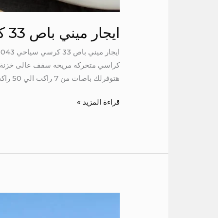
ايجار ميني باص 33 كرسي سياحي
كراسي متحركه مريحه سقف عالى خزنة للش
هتوفرلك باصات من 7 راكب الي 50 راكب جميع الباصات […]
قراءة المزيد »
ايجار
تويوتا