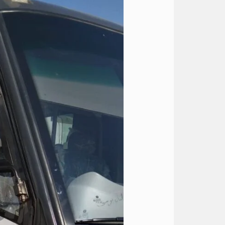
ميني
باص
33
كرسي
سياحي