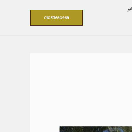
نو
01033680968