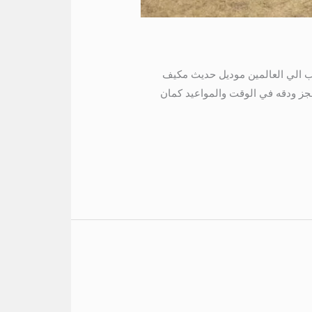
 33 كرسي سياحي 01016549043 ايجار ميني باص 33 كرسي سياحي ايجار ميتسوبيشي 28 راكب الي العالمين موديل حديث مكيف
جز ودقه في الوقت والمواعيد كمان