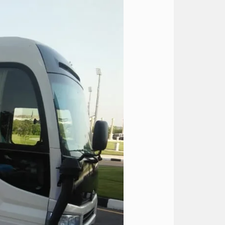
ايجار
كوستر
21
كرسي
الي
الساحل