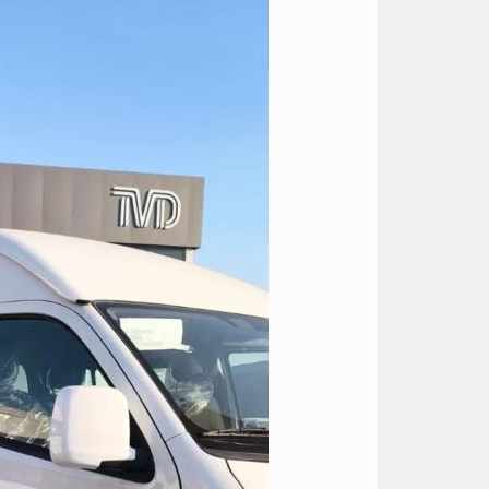
الى
الساحل
مارينا
5