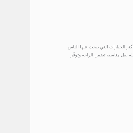
الساحل مارينا 5 01067451866 ايجار تويوتا الى الساحل مارينا 5 تعتبر رحلة الساحل مارينا 5 من أكثر الخيارات التي يبحث عنها الناس
لة نقل مناسبة تضمن الراحة وتوفّر