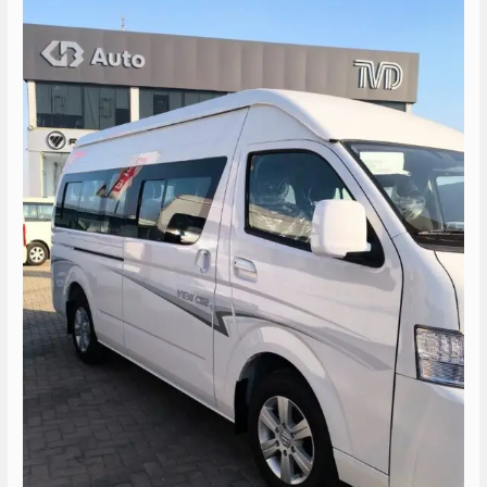
مرسى
علم