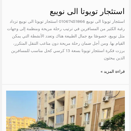
استئجار تويوتا الى نويبع
استئجار تويوتا الى نويبع 01067451866 استئجار تويوتا الى نويبع تزداد
رغبة الكثير من المسافرين في ترتيب رحلة مريحة ومنظمة إلى وجهات
مثل نويبع، خصوصًا مع جمال الطبيعة هناك وتعدد الأنشطة التي يمكن
القيام بها. ومن أجل ضمان رحلة مريحة دون متاعب التنقل المتكرر،
برزت فكرة استئجار تويوتا بسعة 13 كرسي كحل مناسب للمسافرين
الذين يبحثون
قراءة المزيد »
اجر
ميكروباص
الى
مرسى
مطروح