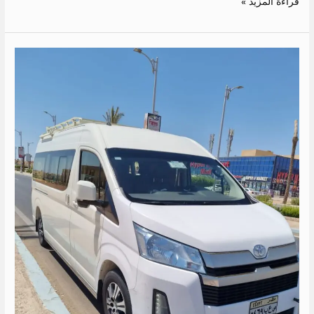
قراءة المزيد »
ايجار
تويوتا
13
راكب
الى
راس
سدر