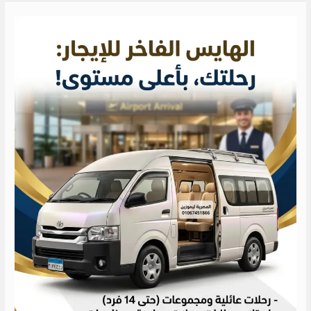
ايجار
تويوتا
13
كرسي
الى
راس
سدر