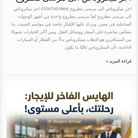
اجر ميكروباص الى مرسى مطروح 01067451866 اجر ميكروباص
الى مرسى مطروح تُعدّ مرسى مطروح واحدة من أشهر الوجهات
الساحلية في مصر، ويزداد عليها الإقبال خاصة في مواسم الصيف، ما
ينعكس مباشرة على أسعار ووسائل النقل. ومن أكثر الخيارات شيوعًا
بين المسافرين هو الذهاب بميكروباص بدلًا من القطار أو السيارات
الخاصة، لأن الميكروباص غالبًا ما يكون
قراءة المزيد »
ايجار
تويوتا
هايس
الى
الساحل