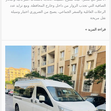
الصافية التي تجذب الزوار من داخل وخارج المحافظة. ومع تزايد عدد
الرحلات العائلية والسفر الجماعي، يصبح من الضروري اختيار وسيلة
نقل مريحة
قراءة المزيد »
ايجار
تويوتا
للرحلات
الى
اسكندريه