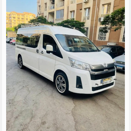
كرسي
الى
الغردقة