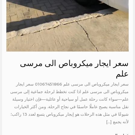
سعر ايجار ميكروباص الى مرسى
علم
سعر ايجار ميكروباص الى مرسى علم 01067451866 سعر ايجار
ميكروباص الى مرسى علم اذا كنت تخطط لرحلة جماعية إلى مرسى
علم—سواء كانت رحلة عمل أو سياحية أو عائلية—فإن اختيار وسيلة
نقل مناسبة يصبح عاملًا حاسمًا في نجاح الرحلة. ومن أكثر الخيارات
شيوعًا في مثل هذه الرحلات هو إيجار ميكروباص يتسع لعدد 13 راكب؛
لأنه يجمع […]