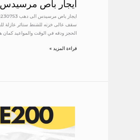
ايجار باص مرسيدس 
سقف عالى خزنه للشنط ستائر عازلة للحر
الحجز ودقه في الوقت والمواعيد كمان هتوفرلك
قراءة المزيد »
ايجار
سيارة
e200
في