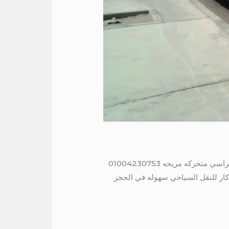
باص مرسيدس للايجار والرحلات 01004230753 باص مرسيدس للايجار والرحلات 50 راكب موديل حديث مكيف كراسي متحركه مريحه 01004230753
كار للنقل السياحي سهوله في الحجز