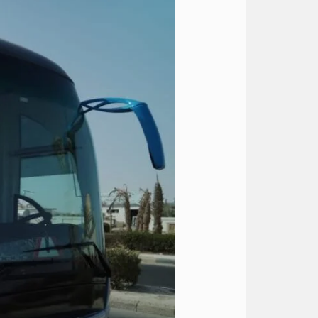
مرسيدس
للايجار
والرحلات