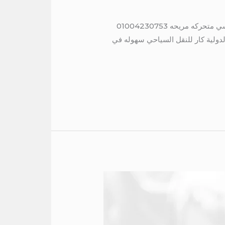
ايجار باص مرسيدس الى دهب 01004230753 ايجار باص مرسيدس الى دهب 50 راكب موديل حديث مكيف كراسي متحركه مريحه 01004230753
دولية كار للنقل السياحي سهوله في