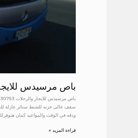
باص مرسيدس للايجار
سقف عالى خزنه للشنط ستائر عازلة للحر
ودقه في الوقت والمواعيد كمان هتوفرلك باصات من 7 راكب الى
قراءة المزيد »