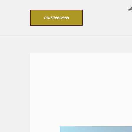
نو
01033680968