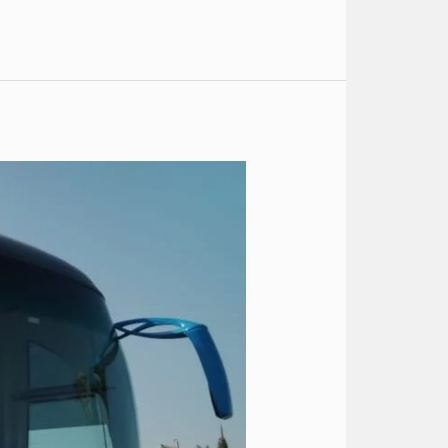
ايجار
باص
مرسيدس
الى
دهب