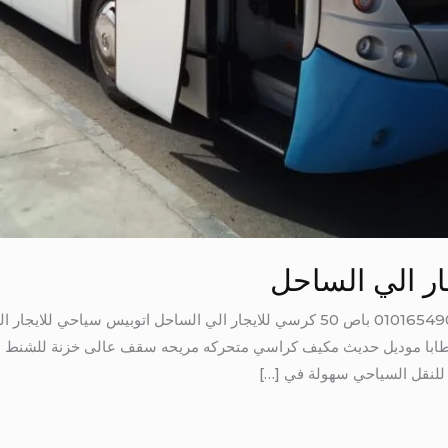
باص 50 كرسي للايجار الي الساحل 01016549043 باص 50 كرسي للايجار الي الساحل اتو
ب للايجار الي طابا موديل حديث مكيف كراسي متحركه مريحه سقف عالى خزنة للش
للنقل السياحي سهولة في […]