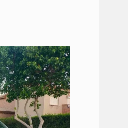
باصات
للايجار
اليومي
القاهرة