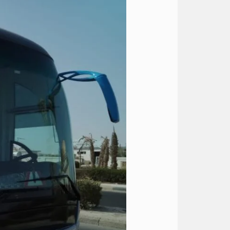
50
كرسي
للايجار
الي
الساحل