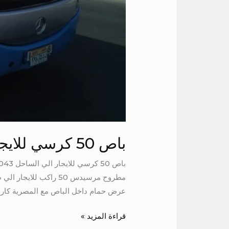
باص 50 كرسي للايجار الي الساحل
مطروح مرسيدس 50 راك
عرض حمام داخل الباص مع المصرية كار 
قراءة المزيد »