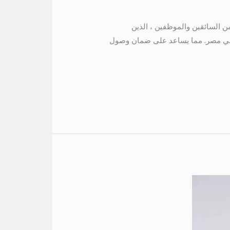
ضم الشركة فريقًا مدربًا ومحترفًا من السائقين والموظفين ، الذين
فة في مصر. مما يساعد على ضمان وصول