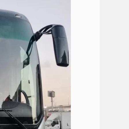
في
مصر