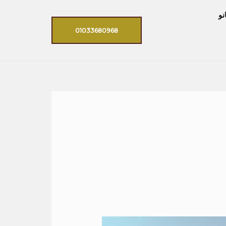
نو
01033680968