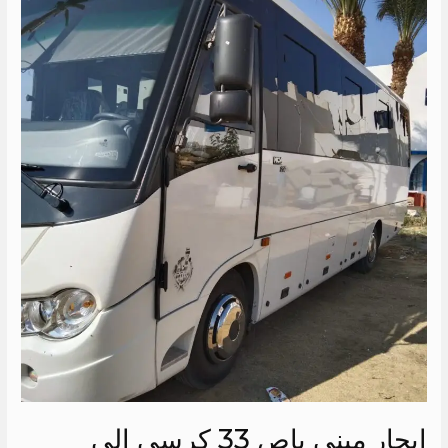
ايجار
ميني
باص
33
كرسي
الي
السخنة
ايجار ميني باص 33 كرسي الي