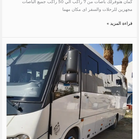
كمان هتوفرلك باصات من 7 راكب الي 50 راكب جميع الباصات
مجهزين للرحلات والسفر اى مكان مهما
قراءة المزيد »
سعر
ايجار
باص
الى
الساحل
الشمالي