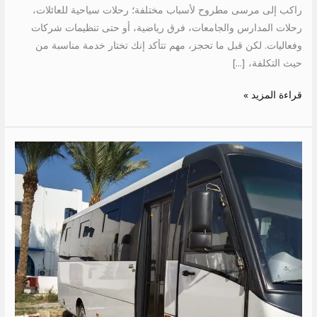
راكب إلى مرسى مطروح لأسباب مختلفة؛ رحلات سياحية للعائلات،
رحلات المدارس والجامعات، فرق رياضية، أو حتى تنظيمات شركات
وفعاليات. لكن قبل ما تحجز، مهم تتأكد إنك تختار خدمة مناسبة من
حيث التكلفة، […]
قراءة المزيد »
ايجار
ميني
باص
33
كرسي
سياحي