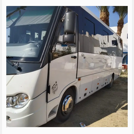
ايجار
ميني
باص
الى
العجمي