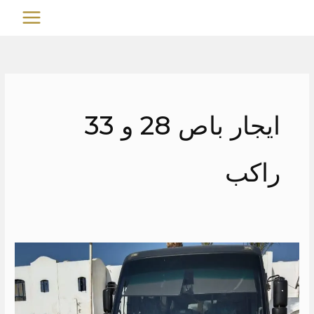
خطي
MAIN
لى
MENU
لمحتوى
ايجار باص 28 و 33
راكب
ايجار
باص
30
راكب