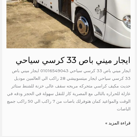
ايجار ميني باص 33 كرسي سياحي
ايجار ميني باص 33 كرسي سياحي 01016549043 ايجار ميني باص
33 كرسي سياحي ايجار ميتسوبيشي 28 راكب الي العالمين موديل
حديث مكيف كراسي متحركه مريحه سقف عالى خزنة للشنط ستائر
عازلة للحراره بالتالى مع المصرية كار للنقل سهولة في الحجز ودقه في
الوقت والمواعيد كمان هتوفرلك باصات من 7 راكب الي 50 راكب جميع
الباصات
قراءة المزيد »