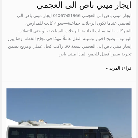
ايجار ميني باص الى العجمي
ايجار ميني باص الى العجمي 01067451866 ايجار ميني باص الى
العجمي عندما تكون الرحلات جماعية—سواء كانت للمدارس،
الشركات، المناسبات العائلية، الرحلات السياحية، أو حتى التنقلات
اليومية—يصبح اختيار وسيلة النقل عاملًا مهمًا في نجاح الخطة. وهنا يبرز
إيجار ميني باص إلى العجمي بسعة 30 راكب كحل عملي ومريح يضمن
تجربة سفر أفضل للجميع. لماذا ميني باص
قراءة المزيد »
ايجار
ميتسوبيشي
28
راكب
الي
العالمين