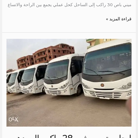
ميني باص 30 راكب إلى الساحل كحل عملي يجمع بين الراحة والاتساع
قراءة المزيد »
ايجار
متسوبيشي
28
راكب
الي
دهب