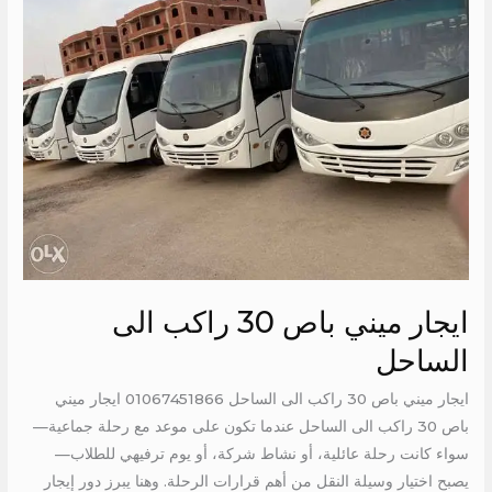
ميني
باص
30
راكب
الى
الساحل
ايجار ميني باص 30 راكب الى
الساحل
ايجار ميني باص 30 راكب الى الساحل 01067451866 ايجار ميني
باص 30 راكب الى الساحل عندما تكون على موعد مع رحلة جماعية—
سواء كانت رحلة عائلية، أو نشاط شركة، أو يوم ترفيهي للطلاب—
يصبح اختيار وسيلة النقل من أهم قرارات الرحلة. وهنا يبرز دور إيجار