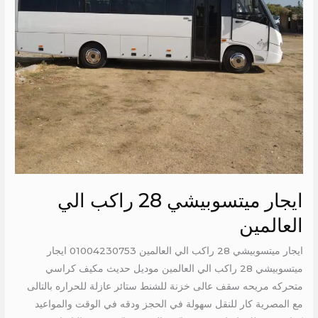
ايجار ميتسوبيشي 28 راكب الي
العالمين
ايجار ميتسوبيشي 28 راكب الي العالمين 01004230753 ايجار
ميتسوبيشي 28 راكب الي العالمين موديل حديث مكيف كراسي
متحركه مريحه سقف عالى خزنة للشنط ستائر عازلة للحراره بالتالى
مع المصرية كار للنقل سهولة في الحجز ودقه في الوقت والمواعيد