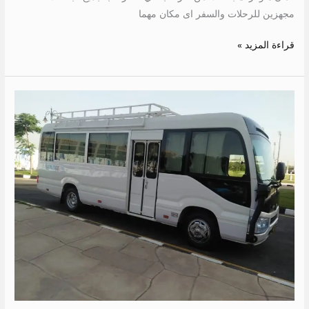
مجهزين للرحلات والسفر اى مكان مهما
قراءة المزيد »
ايجار
تويوتا
21
كراسي
الي
شرم