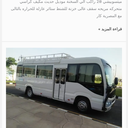
ميتسوبيشي 28 راكب الي السخنة موديل حديث مكيف كراسي
متحركه مريحه سقف عالى خزنة للشنط ستائر عازلة للحراره بالتالى
مع المصرية كار
قراءة المزيد »
ايجاركوستر
25
كرسي
الي
الفيوم