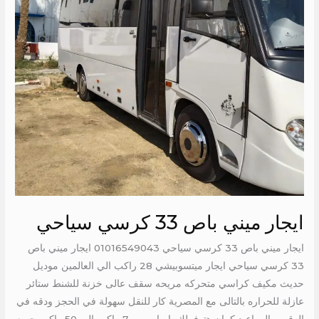
سياحي
ايجار ميني باص 33 كرسي سياحي
ايجار ميني باص 33 كرسي سياحي 01016549043 ايجار ميني باص
33 كرسي سياحي ايجار ميتسوبيشي 28 راكب الي العالمين موديل
حديث مكيف كراسي متحركه مريحه سقف عالى خزنة للشنط ستائر
عازلة للحراره بالتالى مع المصرية كار للنقل سهولة في الحجز ودقه في
الوقت والمواعيد كمان هتوفرلك باصات من 7 راكب الي 50 راكب جميع