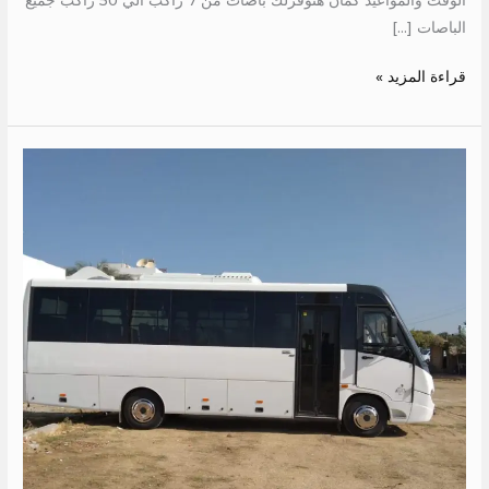
الباصات […]
قراءة المزيد »
ايجار
ميتسوبيشي
28
راكب
الي
العالمين