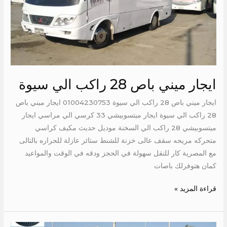
الي
سيوة
ايجار ميني باص 28 راكب الي سيوة
ايجار ميني باص 28 راكب الي سيوة 01004230753 ايجار ميني باص
28 راكب الي سيوة ايجار ميتسوبيشي 33 كرسي الي مراسي ايجار
ميتسوبيشي 28 راكب الي السخنة موديل حديث مكيف كراسي
متحركه مريحه سقف عالى خزنة للشنط ستائر عازلة للحراره بالتالى
مع المصرية كار للنقل سهولة في الحجز ودقه في الوقت والمواعيد
كمان هتوفرلك باصات
قراءة المزيد »