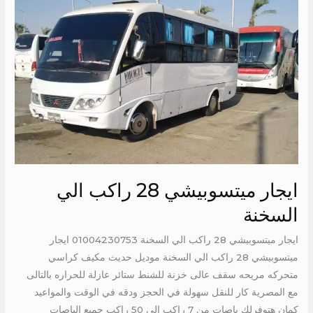
ايجار
ميتسوبيشي
28
راكب
الي
السخنة
ايجار ميتسوبيشي 28 راكب الي
السخنة
ايجار ميتسوبيشي 28 راكب الي السخنة 01004230753 ايجار
ميتسوبيشي 28 راكب الي السخنة موديل حديث مكيف كراسي
متحركه مريحه سقف عالى خزنة للشنط ستائر عازلة للحراره بالتالى
مع المصرية كار للنقل سهولة في الحجز ودقه في الوقت والمواعيد
كمان هتوفرلك باصات من 7 راكب الي 50 راكب جميع الباصات