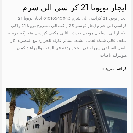
ايجار تويوتا 21 كراسي الي شرم
ايجار تويوتا 21 كراسي الي شرم 01016549043 ايجار تويوتا 21
كراسي الي شرم ايجار كوستر 25 راكب الي مطروح تويوتا 21 راكب
للايجار الي الساحل موديل حيدث بالتالى مكيف كراسي متحركه مريحه
سقف عالي شبكه لحمل الشنط ستائر عازلة للحراره مع المصرية كار
للنقل السياحي سهولة في الحجز ودقه في الوقت والمواعيد كمان
هتوفرلك باصات
قراءة المزيد »
ايجار
ميتسوبيشي
33
كرسي
الي
مطروح