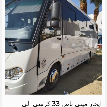
ايجار
ميني
باص
33
كرسي
الي
السخنة
ايجار ميني باص 33 كرسي الي