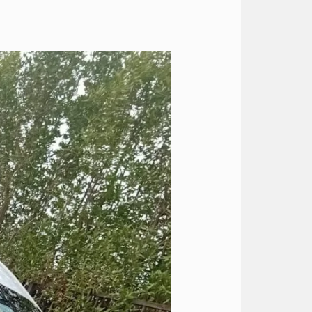
ايجار
هايس
13
راكب
الي
شرم