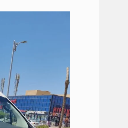
ايجار
تويوتا
هايس
الى
العين
السخنه