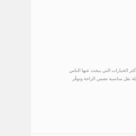
الساحل مارينا 5 01067451866 ايجار تويوتا الى الساحل مارينا 5 تعتبر رحلة الساحل مارينا 5 من أكثر الخيارات التي يبحث عنها الناس
لة نقل مناسبة تضمن الراحة وتوفّر