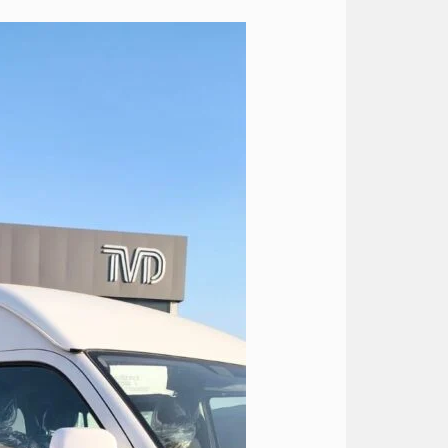
ايجار
تويوتا
الى
الساحل
مارينا
5