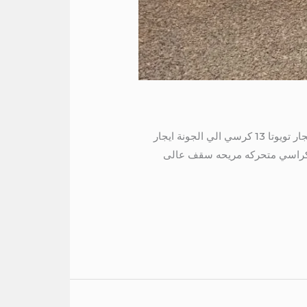
ايجار هايس 13 راكب الي شرم 01016549043 ايجار هايس 13 راكب الي شرم ايجار هايس سياحي الي الساحل ايجار تويوتا 13 كرسي الي الجونة ايجار
سي الي السخنة موديل حديث مكيف كراسي متحركه مريحه سقف عالى