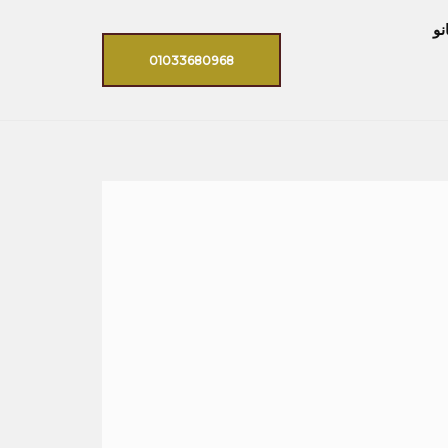
نو
01033680968