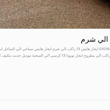
هايس 13 راكب الي طابا ايجار هايس 13 راكب الي مطروح ايجار تويوتا 13 كر