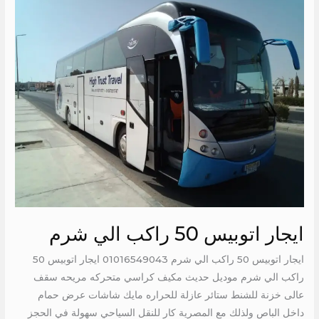
اتوبيس
50
راكب
الي
شرم
ايجار اتوبيس 50 راكب الي شرم
ايجار اتوبيس 50 راكب الي شرم 01016549043 ايجار اتوبيس 50
راكب الي شرم موديل حديث مكيف كراسي متحركه مريحه سقف
عالى خزنة للشنط ستائر عازلة للحراره مايك شاشات عرض حمام
داخل الباص ولذلك مع المصرية كار للنقل السياحي سهولة في الحجز