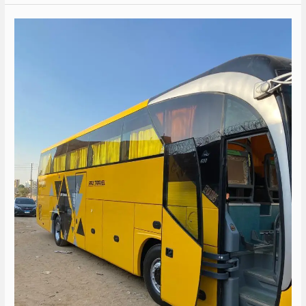
ايجار
اتوبيس
سياحي
50
كرسي
الي
الغردقة