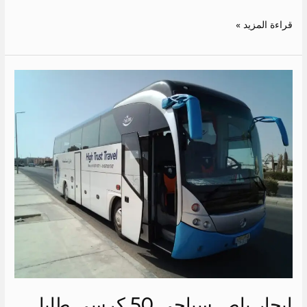
قراءة المزيد »
ايجار
باص
سياحي
50
كرسي
طابا
ايجار باص سياحي 50 كرسي طابا