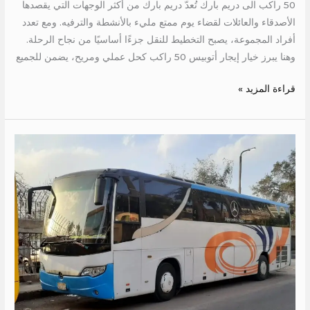
50 راكب الى دريم بارك تُعدّ دريم بارك من أكثر الوجهات التي يقصدها
الأصدقاء والعائلات لقضاء يوم ممتع مليء بالأنشطة والترفيه. ومع تعدد
أفراد المجموعة، يصبح التخطيط للنقل جزءًا أساسيًا من نجاح الرحلة.
وهنا يبرز خيار إيجار أتوبيس 50 راكب كحل عملي ومريح، يضمن للجميع
قراءة المزيد »
ايجار
اتوبيس
50
كرسي
الي
شرم