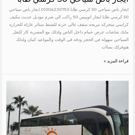
ايجار باص سياحي 50 كرسي طابا 01004230753 ايجار باص سياحي
50 كرسي طابا ايجار اتوبيس 50 راكب الي شرم موديل حديث مكيف
كراسي متحركه مريحه سقف عالى خزنة للشنط ستائر عازلة للحراره
مايك شاشات عرض حمام داخل الباص ولذلك مع المصرية كار للنقل
السياحي سهولة في الحجز ودقه في الوقت والمواعيد كمان ولذلك
هتوفرلك بصاات
قراءة المزيد »
سعر
ايجار
اتوبيس
الى
العين
السخنة