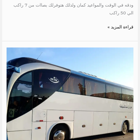
ودقه في الوقت والمواعيد كمان ولذلك هتوفرلك بصاات من 7 راكب
الي 50 راكب
قراءة المزيد »
ايجار
باص
سياحي
50
راكب
الي
الاسكندرية