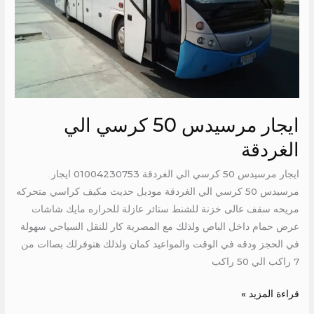
ايجار مرسيدس 50 كرسي الي
الغردقة
ايجار مرسيدس 50 كرسي الي الغردقة 01004230753 ايجار
مرسيدس 50 كرسي الي الغردقة موديل حديث مكيف كراسي متحركه
مريحه سقف عالى خزنة للشنط ستائر عازلة للحراره مايك شاشات
عرض حمام داخل الباص ولذلك مع المصرية كار للنقل السياحي سهولة
في الحجز ودقه في الوقت والمواعيد كمان ولذلك هتوفرلك بصاات من
7 راكب الي 50 راكب
قراءة المزيد »