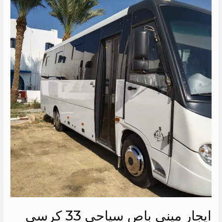
ايجار
ميني
باص
سياحي
33
كرسي
الي
دهب
ايجار ميني باص سياحي 33 كرسي