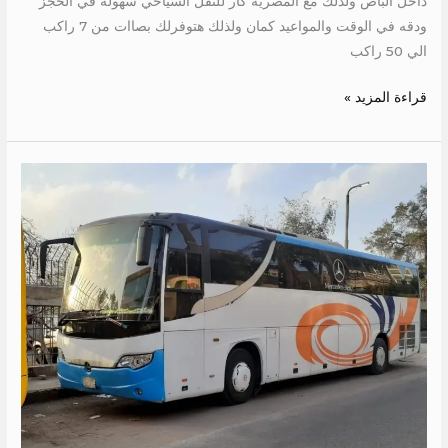
داخل الباص ولذلك مع المصرية كار للنقل السياحي سهولة في الحجز
ودقه في الوقت والمواعيد كمان ولذلك هتوفرلك بصاات من 7 راكب
الي 50 راكب
قراءة المزيد »
ايجار
باص
مرسيدس
500