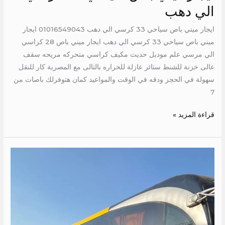
الي دهب
ايجار ميني باص سياحي 33 كرسي الي دهب 01016549043 ايجار
ميني باص سياحي 33 كرسي الي دهب ايجار ميني باص 28 كراسي
الي مرسي علم موديل حديث مكيف كراسي متحركه مريحه سقف
عالى خزنة للشنط ستائر عازلة للحراره بالتالى مع المصرية كار للنقل
سهولة في الحجز ودقه في الوقت والمواعيد كمان هتوفرلك باصات من
7
قراءة المزيد »
ايجار
باص
50
كرسي
مرسيدس
600