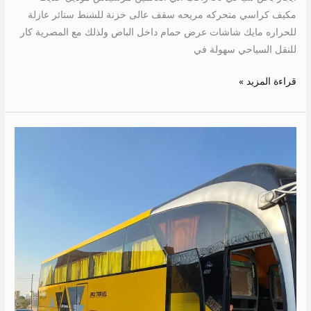
مكيف كراسي متحركه مريحه سقف عالى خزنة للشنط ستائر عازلة
للحراره مايك شاشات عرض حمام داخل الباص ولذلك مع المصرية كار
للنقل السياحي سهولة في
قراءة المزيد »
ايجار
اتوبيس
600
الي
السخنة