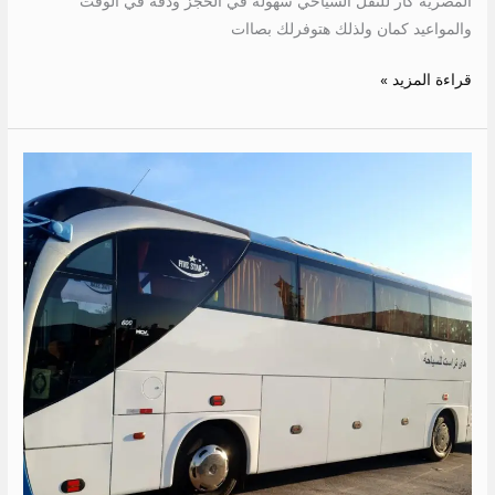
المصرية كار للنقل السياحي سهولة في الحجز ودقه في الوقت
والمواعيد كمان ولذلك هتوفرلك بصاات
قراءة المزيد »
ايجار
باص
سياحي
50
راكب
الي
العالمين