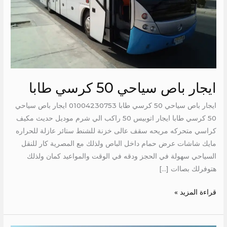
ايجار باص سياحي 50 كرسي طابا
ايجار باص سياحي 50 كرسي طابا 01004230753 ايجار باص سياحي
50 كرسي طابا ايجار اتوبيس 50 راكب الي شرم موديل حديث مكيف
كراسي متحركه مريحه سقف عالى خزنة للشنط ستائر عازلة للحراره
مايك شاشات عرض حمام داخل الباص ولذلك مع المصرية كار للنقل
السياحي سهولة في الحجز ودقه في الوقت والمواعيد كمان ولذلك
هتوفرلك بصاات […]
قراءة المزيد »