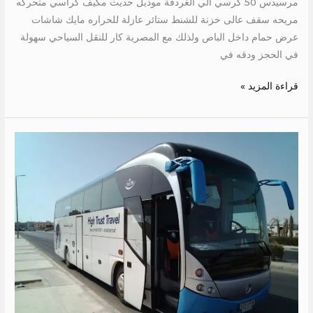
مرسيدس 50 كرسي الي الغردقة موديل حديث مكيف كراسي متحركه
مريحه سقف عالى خزنة للشنط ستائر عازلة للحراره مايك شاشات
عرض حمام داخل الباص ولذلك مع المصرية كار للنقل السياحي سهولة
في الحجز ودقه في
قراءة المزيد »
ايجار
مرسيدس
50
كرسي
الي
الغردقة