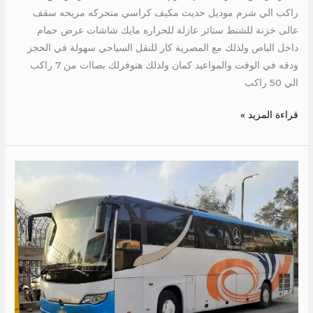
راكب الي شرم موديل حديث مكيف كراسي متحركه مريحه سقف
عالى خزنة للشنط ستائر عازلة للحراره مايك شاشات عرض حمام
داخل الباص ولذلك مع المصرية كار للنقل السياحي سهولة في الحجز
ودقه في الوقت والمواعيد كمان ولذلك هتوفرلك بصاات من 7 راكب
الي 50 راكب
قراءة المزيد »
ايجار
باص
مرسيدس
500