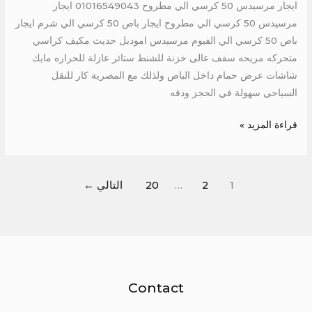
ايجار مرسيدس 50 كرسي الي مطروح 01016549043 ايجار
مرسيدس 50 كرسي الي مطروح ايجار باص 50 كرسي الي شرم ايجار
باص 50 كرسي الي الفيوم مرسيدس اموديل حديث مكيف كراسي
متحركه مريحه سقف عالى خزنة للشنط ستائر عازلة للحراره مايك
شاشات عرض حمام داخل الباص ولذلك مع المصرية كار للنقل
السياحي سهولة في الحجز ودقه
قراءة المزيد »
1
2
…
20
التالي
←
Contact