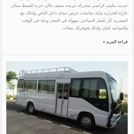
حديث مكيف كراسي متحركه مريحه سقف عالى خزنة للشنط ستائر
عازلة للحراره مايك شاشات عرض حمام داخل الباص ولذلك مع
المصرية كار للنقل السياحي سهولة في الحجز ودقه في الوقت
والمواعيد كمان ولذلك هتوفرلك بصاات
قراءة المزيد »
ايجار
كوستر
21
كرسي
الي
السخنه