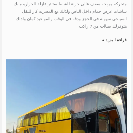
متحركه مريحه سقف عالى خزنة للشنط ستائر عازلة للحراره مايك
شاشات عرض حمام داخل الباص ولذلك مع المصرية كار للنقل
السياحي سهولة في الحجز ودقه في الوقت والمواعيد كمان ولذلك
هتوفرلك بصاات من 7 راكب
قراءة المزيد »
ايجار
باص
50
كرسي
مرسيدس
600