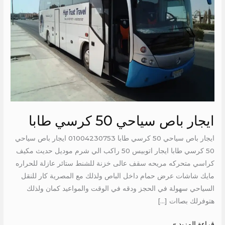
كرسي
طابا
ايجار باص سياحي 50 كرسي طابا
ايجار باص سياحي 50 كرسي طابا 01004230753 ايجار باص سياحي
50 كرسي طابا ايجار اتوبيس 50 راكب الي شرم موديل حديث مكيف
كراسي متحركه مريحه سقف عالى خزنة للشنط ستائر عازلة للحراره
مايك شاشات عرض حمام داخل الباص ولذلك مع المصرية كار للنقل
السياحي سهولة في الحجز ودقه في الوقت والمواعيد كمان ولذلك
هتوفرلك بصاات […]
قراءة المزيد »