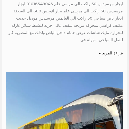
ايجار مرسيدس 50 راكب الي مرسي علم 01016549043 ايجار
مرسيدس 50 راكب الي مرسي علم يجار اتوبيس 600 الي السخنة
ايجار باص سياحي 50 راكب الي العالمين مرسيدس موديل حديث
مكيف كراسي متحركه مريحه سقف عالى خزنة للشنط ستائر عازلة
للحراره مايك شاشات عرض حمام داخل الباص ولذلك مع المصرية كار
للنقل السياحي سهولة في
قراءة المزيد »
ايجار
اتوبيس
600
الي
السخنة