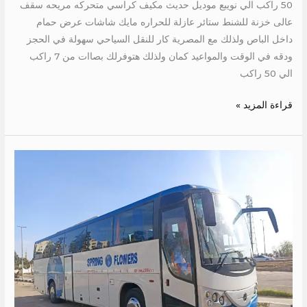
50 راكب الي نويبع موديل حديث مكيف كراسي متحركه مريحه سقف
عالى خزنة للشنط ستائر عازلة للحراره مايك شاشات عرض حمام
داخل الباص ولذلك مع المصرية كار للنقل السياحي سهولة في الحجز
ودقه في الوقت والمواعيد كمان ولذلك هتوفرلك بصاات من 7 راكب
الي 50 راكب
قراءة المزيد »
ايجار
مرسيدس
50
راكب
الي
السويس