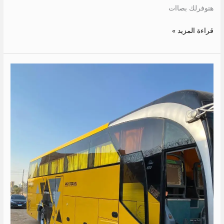
هتوفرلك بصاات
قراءة المزيد »
ايجار
مرسيدس
600
الي
دهب