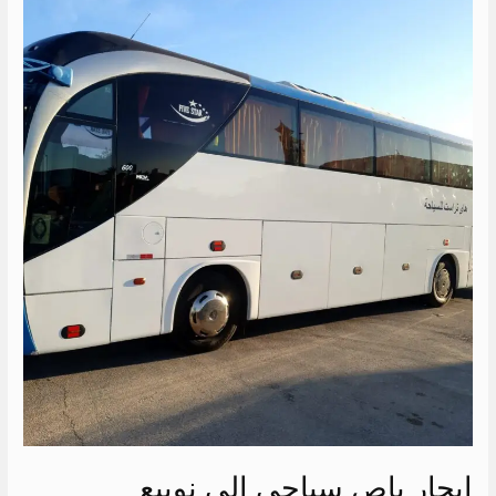
ايجار
باص
سياحي
الي
نويبع
ايجار باص سياحي الي نويبع