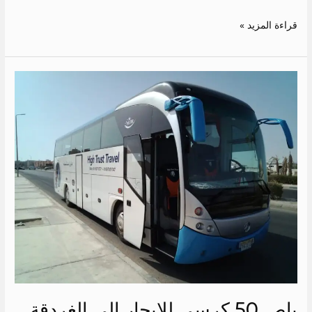
قراءة المزيد »
باص
50
كرسي
للايجار
الي
الغردقة
باص 50 كرسي للايجار الي الغردقة