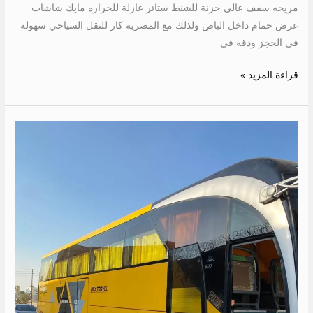
مريحه سقف عالى خزنة للشنط ستائر عازلة للحراره مايك شاشات
عرض حمام داخل الباص ولذلك مع المصرية كار للنقل السياحي سهولة
في الحجز ودقه في
قراءة المزيد »
ايجار
باص
50
راكب
الي
الفيوم