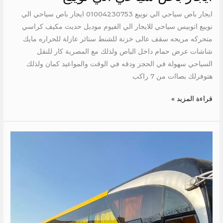
ايجار باص سياحي الي نويبع 01004230753 ايجار باص سياحي الي
نويبع اتوبيس سياحي للايجار الي الفيوم موديل حديث مكيف كراسي
متحركه مريحه سقف عالى خزنة للشنط ستائر عازلة للحراره مايك
شاشات عرض حمام داخل الباص ولذلك مع المصرية كار للنقل
السياحي سهولة في الحجز ودقه في الوقت والمواعيد كمان ولذلك
هتوفرلك بصاات من 7 راكب
قراءة المزيد »
ايجار
مرسيدس
50
راكب
الي
نويبع