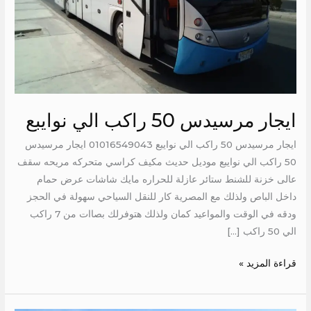
ايجار مرسيدس 50 راكب الي نوايبع
ايجار مرسيدس 50 راكب الي نوايبع 01016549043 ايجار مرسيدس
50 راكب الي نوايبع موديل حديث مكيف كراسي متحركه مريحه سقف
عالى خزنة للشنط ستائر عازلة للحراره مايك شاشات عرض حمام
داخل الباص ولذلك مع المصرية كار للنقل السياحي سهولة في الحجز
ودقه في الوقت والمواعيد كمان ولذلك هتوفرلك بصاات من 7 راكب
الي 50 راكب […]
قراءة المزيد »