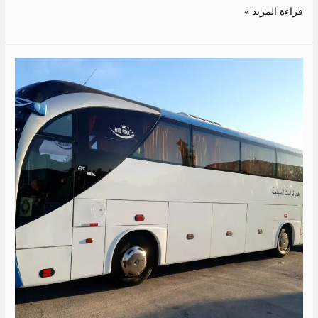
قراءة المزيد »
ايجار
اتوبيس
50
راكب
الي
دهب