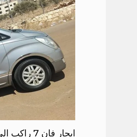
فان
7
راكب
الي
مراسي
ايجار فان 7 راكب الي مراسي