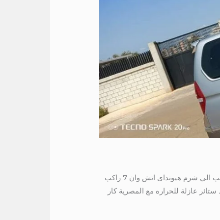
ايجار فان سياحي 7 راكب الي مطروح 01004230753 ايجار فان سياحي 7 راكب الي مطروح ايجار هيونداى 7 راكب الي شرم هيونداى اتش وان 7 راكب
نط ستائر عازلة للحراره مع المصرية كار