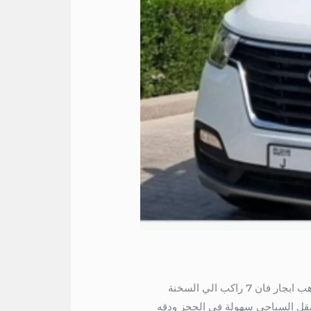
ايجار هيونداى 7 راكب الي شرم 01016549043 ايجار هيونداى 7 راكب الي شرم هيونداى اتش وان 7 راكب الي دهب ابجار فان 7 راكب الي السخنة
قل السياحي سهولة في الحجز ودقه