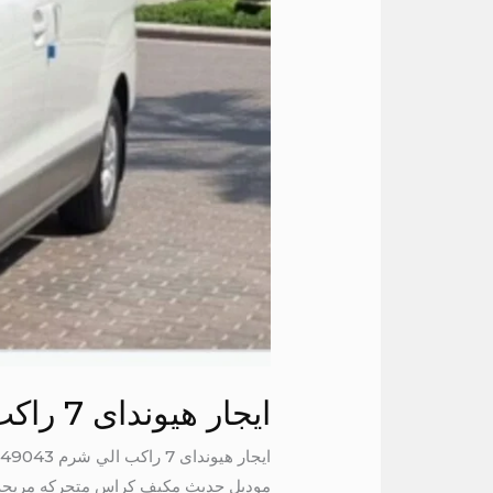
ايجار هيونداى 7 راكب الي شرم
موديل حديث مكيف كراس متحركه مريحه س