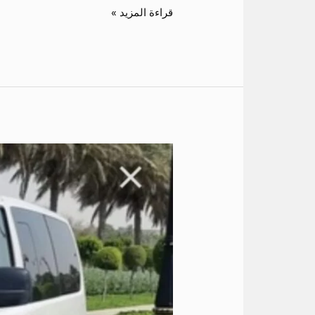
قراءة المزيد »
ايجار
هيونداى
7
راكب
الي
شرم