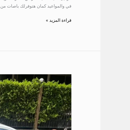
في والمواعيد كمان هتوفرلك باصات من
قراءة المزيد »
هيونداى
اتش
وان
7
راكب
الي
دهب