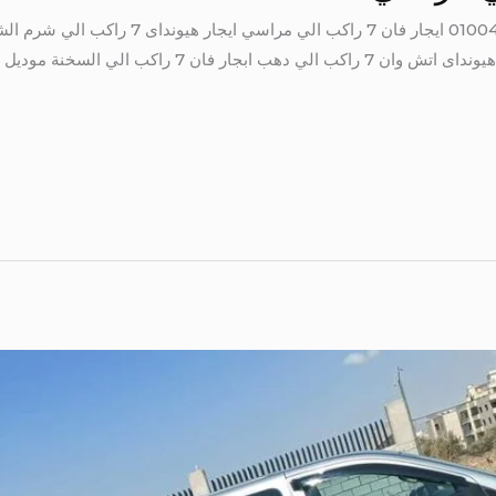
مطروح ايجار هيونداى 7 راكب الي شرم هيونداى اتش وان 7 را