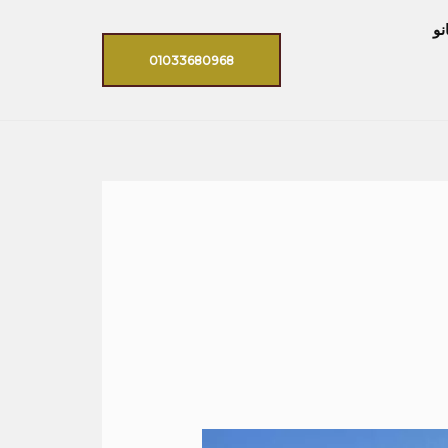
نو
01033680968