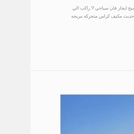
ايجار فان 7 راكب الي مراسي 01004230753 ايجار فان 7 راكب الي مراسي ايجار هيونداى 7 راكب الي شرم الشيخ ايجار فان سياحي 7 راكب الي
كب الي دهب ابجار فان 7 راكب الي السخنة موديل حديث مكيف كراس متحركه مريحه