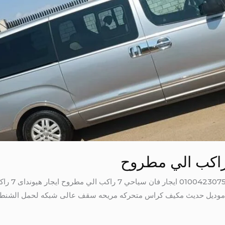
 راكب الي السخنة موديل حديث مكيف كراس متحركه مريحه سقف عالى شبكه لحمل الش