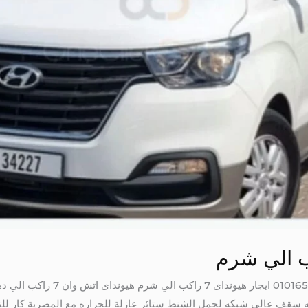
قف عالى شبكه لحمل الشنط ستائر عازلة للحراره مع المصرية كار للن