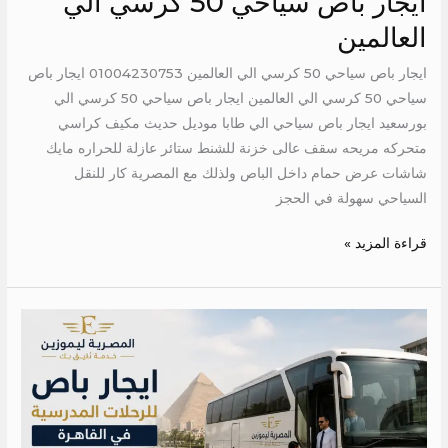
ايجار باص سياحي 50 كرسي الي
العالمين
ايجار باص سياحي 50 كرسي الي العالمين 01004230753 ايجار باص
سياحي 50 كرسي الي العالمين ايجار باص سياحي 50 كرسي الي
بورسعيد ايجار باص سياحي الي طابا موديل حديث مكيف كراسي
متحركه مريحه سقف عالى خزنة للشنط ستائر عازلة للحراره مايك
شاشات عرض حمام داخل الباص ولذلك مع المصرية كار للنقل
السياحي سهولة في الحجز
قراءة المزيد »
ايجار
أتوبيس
مرسيدس
50
راكب
في