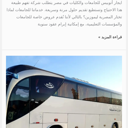
ايجار أتوبيس للجامعات والكليات في مصر يتطلب شركة تفهم طبيعة
هذا الاحتياج وتستطيع تقديم حلول مرنة وسريعة. خدماتنا للجامعات لماذا
تختار المصرية ليموزين؟ بالتالي لأننا نُقدم عروض خاصة للجامعات
والمؤسسات التعليمية، مع إمكانية إبرام عقود سنوية
قراءة المزيد »
ايجار
اتوبيس
الى
ميناء
السخنة