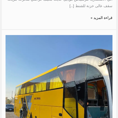
سقف عالى خزنة للشنط […]
قراءة المزيد »
ايجار
اتوبيس
سياحي
50
كرسي
الي
الغردقة