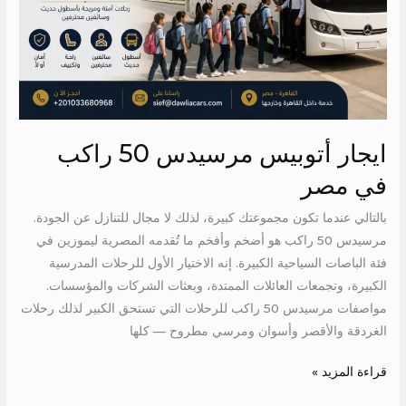
مصر
ايجار أتوبيس مرسيدس 50 راكب
في مصر
بالتالي عندما تكون مجموعتك كبيرة، لذلك لا مجال للتنازل عن الجودة.
مرسيدس 50 راكب هو أضخم وأفخم ما تُقدمه المصرية ليموزين في
فئة الباصات السياحية الكبيرة. إنه الاختيار الأول للرحلات المدرسية
الكبيرة، وتجمعات العائلات الممتدة، وبعثات الشركات والمؤسسات.
مواصفات مرسيدس 50 راكب للرحلات التي تستحق الكبير لذلك رحلات
الغردقة والأقصر وأسوان ومرسي مطروح — كلها
قراءة المزيد »