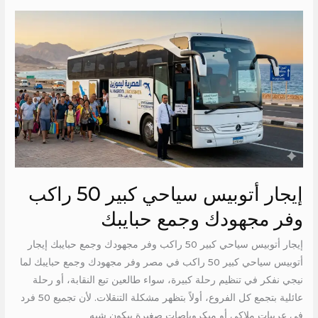
إيجار
أتوبيس
سياحي
كبير
50
راكب
وفر
مجهودك
وجمع
حبايبك
إيجار أتوبيس سياحي كبير 50 راكب
وفر مجهودك وجمع حبايبك
إيجار أتوبيس سياحي كبير 50 راكب وفر مجهودك وجمع حبايبك إيجار
أتوبيس سياحي كبير 50 راكب في مصر وفر مجهودك وجمع حبايبك لما
نيجي نفكر في تنظيم رحلة كبيرة، سواء طالعين تبع النقابة، أو رحلة
عائلية بتجمع كل الفروع، أولاً بتظهر مشكلة التنقلات. لأن تجميع 50 فرد
في عربيات ملاكي أو ميكروباصات صغيرة بيكون شبه