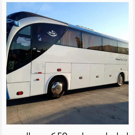
ايجار
باص
سياحي
50
كرسي
الي
العالمين