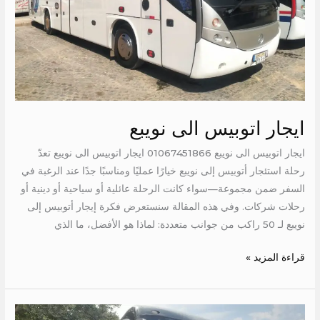
ايجار اتوبيس الى نويبع
ايجار اتوبيس الى نويبع 01067451866 ايجار اتوبيس الى نويبع تعدّ
رحلة استئجار أتوبيس إلى نويبع خيارًا عمليًا ومناسبًا جدًا عند الرغبة في
السفر ضمن مجموعة—سواء كانت الرحلة عائلية أو سياحية أو دينية أو
رحلات شركات. وفي هذه المقالة سنستعرض فكرة إيجار أتوبيس إلى
نويبع لـ 50 راكب من جوانب متعددة: لماذا هو الأفضل، ما الذي
قراءة المزيد »
ايجار