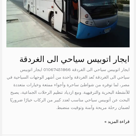
ايجار اتوبيس سياحي الى الغردقة
ايجار اتوبيس سياحي الى الغردقة 01067451866 ايجار اتوبيس
سياحي الى الغردقة تُعد الغردقة واحدة من أشهر الوجهات السياحية في
مصر، لما توفره من شواطئ ساحرة وأجواء ممتعة وخيارات متعددة
للأنشطة البحرية والترفيهية. ومع ازدياد تنظيم الرحلات الجماعية، يصبح
البحث عن أتوبيس سياحي مناسب لعدد كبير من الركاب خيارًا ضروريًا
لضمان رحلة مريحة وآمنة وتوقيت منضبط.
قراءة المزيد »