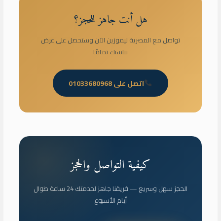
هل أنت جاهز للحجز؟
تواصل مع المصرية ليموزين الآن وستحصل على عرض
يناسبك تمامًا
اتصل على 01033680968
كيفية التواصل والحجز
الحجز سهل وسريع — فريقنا جاهز لخدمتك 24 ساعة طوال
أيام الأسبوع