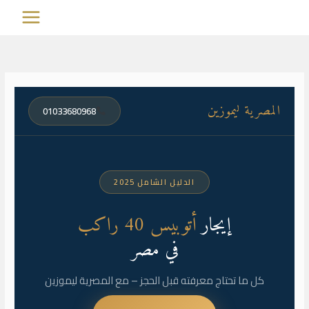
MAIN
خطي
لى
MENU
لمحتوى
المصرية ليموزين
01033680968
الدليل الشامل 2025
إيجار
أتوبيس 40 راكب
في مصر
كل ما تحتاج معرفته قبل الحجز – مع المصرية ليموزين