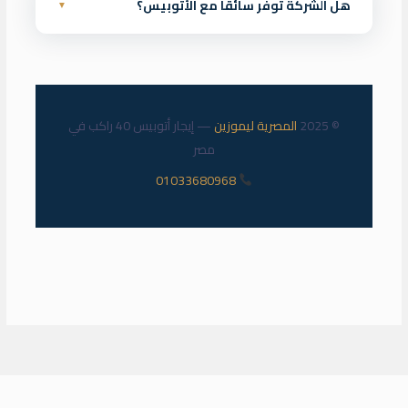
هل الشركة توفر سائقًا مع الأتوبيس؟
أسبوعين إلى ثلاثة في مواسم الإجازات والأعياد الرسمية لضمان
▼
التوافر.
نعم، تشمل الخدمة سائقًا محترفًا ذا خبرة، ويمكن طلب مرشد
سياحي بشكل منفصل إذا لزم الأمر لرحلاتك السياحية.
© 2025
المصرية ليموزين
— إيجار أتوبيس 40 راكب في
مصر
01033680968