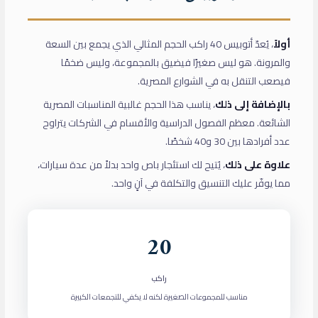
أولاً
، يُعدّ أتوبيس 40 راكب الحجم المثالي الذي يجمع بين السعة
والمرونة. هو ليس صغيرًا فيضيق بالمجموعة، وليس ضخمًا
فيصعب التنقل به في الشوارع المصرية.
بالإضافة إلى ذلك
، يناسب هذا الحجم غالبية المناسبات المصرية
الشائعة. معظم الفصول الدراسية والأقسام في الشركات يتراوح
عدد أفرادها بين 30 و40 شخصًا.
علاوة على ذلك
، يُتيح لك استئجار باص واحد بدلاً من عدة سيارات،
مما يوفّر عليك التنسيق والتكلفة في آنٍ واحد.
20
راكب
مناسب للمجموعات الصغيرة لكنه لا يكفي للتجمعات الكبيرة