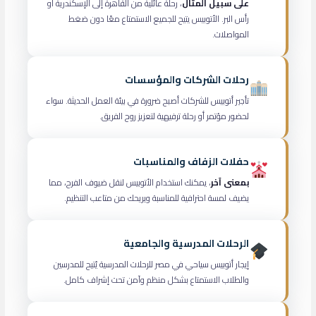
على سبيل المثال
، رحلة عائلية من القاهرة إلى الإسكندرية أو
رأس البر. الأتوبيس يتيح للجميع الاستمتاع معًا دون ضغط
المواصلات.
رحلات الشركات والمؤسسات
تأجير أتوبيس للشركات أصبح ضرورة في بيئة العمل الحديثة. سواء
لحضور مؤتمر أو رحلة ترفيهية لتعزيز روح الفريق.
حفلات الزفاف والمناسبات
بمعنى آخر
، يمكنك استخدام الأتوبيس لنقل ضيوف الفرح، مما
يضيف لمسة احترافية للمناسبة ويريحك من متاعب التنظيم.
الرحلات المدرسية والجامعية
إيجار أتوبيس سياحي في مصر للرحلات المدرسية يُتيح للمدرسين
والطلاب الاستمتاع بشكل منظم وآمن تحت إشراف كامل.