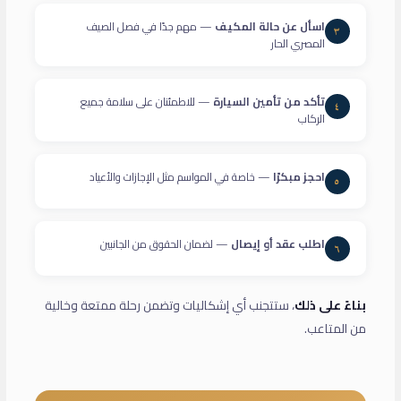
اسأل عن حالة المكيف
— مهم جدًا في فصل الصيف
٣
المصري الحار
تأكد من تأمين السيارة
— للاطمئنان على سلامة جميع
٤
الركاب
احجز مبكرًا
— خاصة في المواسم مثل الإجازات والأعياد
٥
اطلب عقد أو إيصال
— لضمان الحقوق من الجانبين
٦
بناءً على ذلك
، ستتجنب أي إشكاليات وتضمن رحلة ممتعة وخالية
من المتاعب.