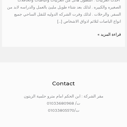
احدث العربيات . اسطول هائل من العربيات والباصات والحافلات
الصغيره والكبيره . لذلك بعد شتاء طويل مليئ بالعمل والدراسه لابد من
السفر. والرحلات . لذلك وفرت الشركه الدوليه للنقل الساحي جميع
انواع الباصات لتلائم اذواق الاشخاص […]
قراءة المزيد »
Contact
مقر الشركة : ابن الحكم امام مترو حلمية الزيتون
ت/ 01033680968
ت/01033805570