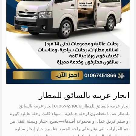
ايجار عربيه بالسائق للمطار
ايجار عربيه بالسائق للمطار 01067451866 ايجار عربيه بالسائق
للمطار عندما تخططون لرحلة جماعية—سواء كانت رحلة عائلية كبيرة
أو سفر فريق عمل أو مجموعة أصدقاء—يصبح اختيار وسيلة النقل من
أهم القرارات التي تؤثر على راحة الجميع. هنا يبرز خيار إيجار سيارة