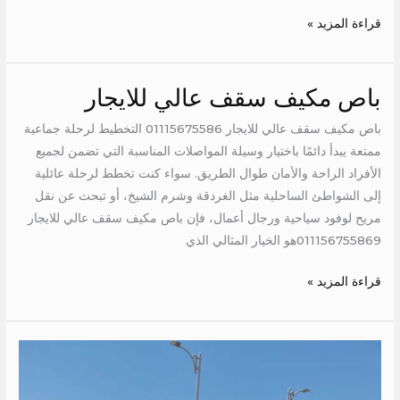
قراءة المزيد »
باص مكيف سقف عالي للايجار
باص
مكيف
باص مكيف سقف عالي للايجار 01115675586 التخطيط لرحلة جماعية
سقف
ممتعة يبدأ دائمًا باختيار وسيلة المواصلات المناسبة التي تضمن لجميع
عالي
الأفراد الراحة والأمان طوال الطريق. سواء كنت تخطط لرحلة عائلية
للايجار
إلى الشواطئ الساحلية مثل الغردقة وشرم الشيخ، أو تبحث عن نقل
مريح لوفود سياحية ورجال أعمال، فإن باص مكيف سقف عالي للايجار
011156755869هو الخيار المثالي الذي
قراءة المزيد »
ايجار
ميكروباص
الى