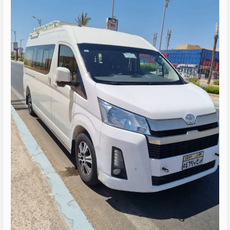
هايس
الى
العين
السخنه