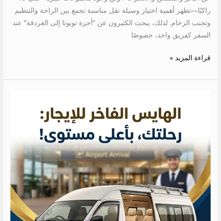
راكبًا—تظهر أهمية اختيار وسيلة نقل مناسبة تجمع بين الراحة والتنظيم
وتجنب الزحام. لذلك، يبحث الكثيرون عن “أجرة تويوتا إلى الغردقة” عند
السفر كفريق واحد، خصوصًا
قراءة المزيد »
ايجار
عربيه
بالسائق
للمطار