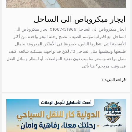
ايجار ميكروباص الى الساحل
ايجار ميكروباص الى الساحل 01067451866 ايجار ميكروباص الى
الساحل مع اقتراب موسم الصيف، تصبح رحلة البحر واحدة من أكثر
الأنشطة التي ينتظرها الناس، خصوصًا في الأماكن المعروفة بجمال
طبيعتها وتنظيمها مثل الساحل 13. لكن قد تواجهك مشكلة شائعة: كيف
تصل براحة وبسعر مناسب دون تعقيد المواصلات أو انتظار وسائل النقل
في وقت مزدحم؟ هنا يأتي
قراءة المزيد »
تاجير
عربيه
مكيفه
الى
دهب