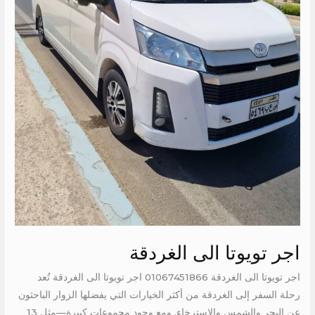
اجر تويوتا الى الغردقة
اجر تويوتا الى الغردقة 01067451866 اجر تويوتا الى الغردقة تُعد
رحلة السفر إلى الغردقة من أكثر الخيارات التي يفضلها الزوار الباحثون
عن البحر والشمس والاسترخاء. ومع وجود مجموعات كبيرة—مثل 13