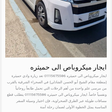
ايجار ميكروباص الى حميثره
ايجار ميكروباص الى حميثره 01115675586 تعد زيارة وادي حميثرة
(منطقة مقام الشيخ أبو الحسن الشاذلي) في الصحراء الشرقية بالقرب
من مرسى علم واحدة من أهم الرحلات التي تحمل طابعاً روحانياً
ونفسياً خاصاً. ايجار ميكروباص الى حميثره 01115675586 يتطلب قطع
مسافات طويلة عبر الطرق الصحراوية، فإن اختيار وسيلة السفر
المناسبة يمثل الخطوة الأولى لضمان رحلة آمنة