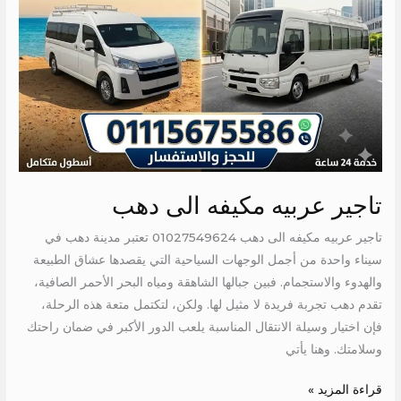
تاجير عربيه مكيفه الى دهب
تاجير عربيه مكيفه الى دهب 01027549624 تعتبر مدينة دهب في
سيناء واحدة من أجمل الوجهات السياحية التي يقصدها عشاق الطبيعة
والهدوء والاستجمام. فبين جبالها الشاهقة ومياه البحر الأحمر الصافية،
تقدم دهب تجربة فريدة لا مثيل لها. ولكن، لتكتمل متعة هذه الرحلة،
فإن اختيار وسيلة الانتقال المناسبة يلعب الدور الأكبر في ضمان راحتك
وسلامتك. وهنا يأتي
قراءة المزيد »