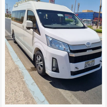
الى
راس
سدر