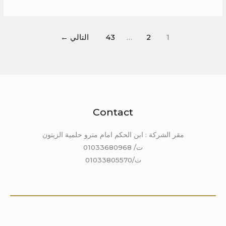
1
2
…
43
التالي
←
Contact
مقر الشركة : ابن الحكم امام مترو حلمية الزيتون
ت/ 01033680968
ت/01033805570