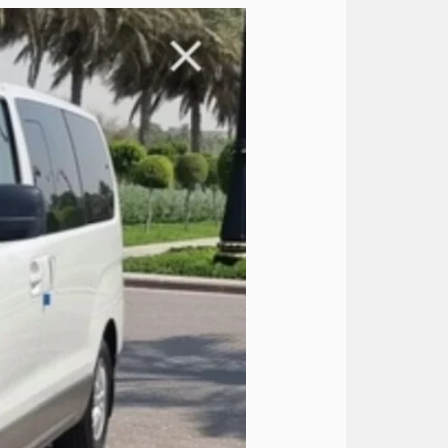
ايجار
عربيه
7
راكب
الى
الغردقة