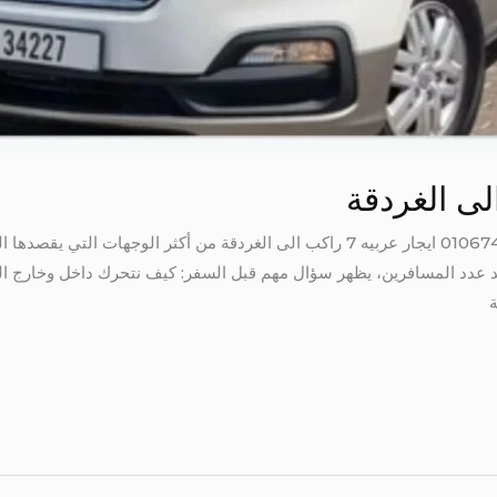
ايجار عربيه 7 راكب الى الغردقة 01067451866 ايجار عربيه 7 راكب الى الغردقة من أك
زايد عدد المسافرين، يظهر سؤال مهم قبل السفر: كيف نتحرك داخل وخارج ا