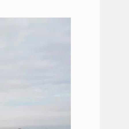
ايجار
هيونداي
الى
المطار