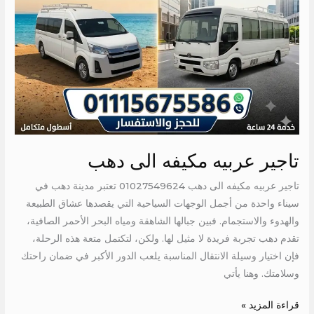
تاجير عربيه مكيفه الى دهب
تاجير عربيه مكيفه الى دهب 01027549624 تعتبر مدينة دهب في
سيناء واحدة من أجمل الوجهات السياحية التي يقصدها عشاق الطبيعة
والهدوء والاستجمام. فبين جبالها الشاهقة ومياه البحر الأحمر الصافية،
تقدم دهب تجربة فريدة لا مثيل لها. ولكن، لتكتمل متعة هذه الرحلة،
فإن اختيار وسيلة الانتقال المناسبة يلعب الدور الأكبر في ضمان راحتك
وسلامتك. وهنا يأتي
قراءة المزيد »