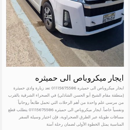
ايجار ميكروباص الى حميثره
ايجار ميكروباص الى حميثره 01115675586 تعد زيارة وادي حميثرة
(منطقة مقام الشيخ أبو الحسن الشاذلي) في الصحراء الشرقية بالقرب
من مرسى علم واحدة من أهم الرحلات التي تحمل طابعاً روحانياً
ونفسياً خاصاً. ايجار ميكروباص الى حميثره 01115675586 يتطلب قطع
مسافات طويلة عبر الطرق الصحراوية، فإن اختيار وسيلة السفر
المناسبة يمثل الخطوة الأولى لضمان رحلة آمنة