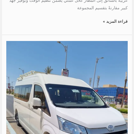
عربية بالسائق إلى المطار كحل عملي يضمن تنظيم الوقت وتوفير جهد
كبير مقارنةً بتقسيم المجموعة
قراءة المزيد »
ايجار
ميكروباص
الى
حميثره