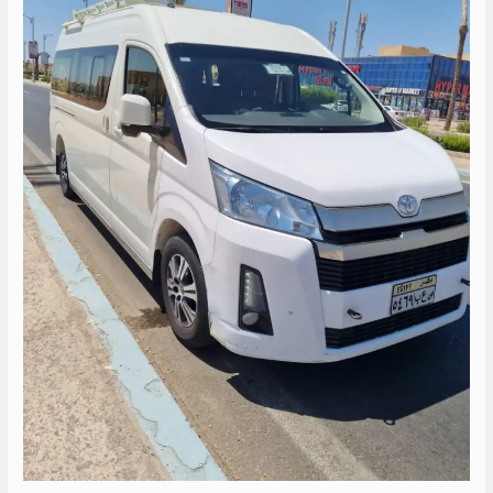
الى
راس
سدر