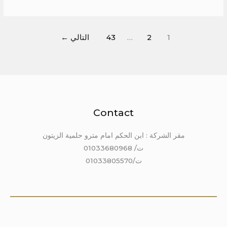
1
2
…
43
التالي
←
Contact
مقر الشركة : ابن الحكم امام مترو حلمية الزيتون
ت/ 01033680968
ت/01033805570