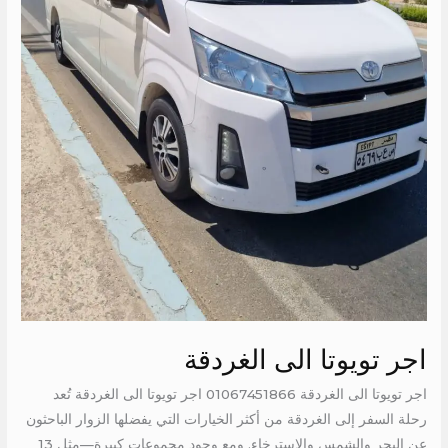
اجر تويوتا الى الغردقة
اجر تويوتا الى الغردقة 01067451866 اجر تويوتا الى الغردقة تُعد
رحلة السفر إلى الغردقة من أكثر الخيارات التي يفضلها الزوار الباحثون
عن البحر والشمس والاسترخاء. ومع وجود مجموعات كبيرة—مثل 13