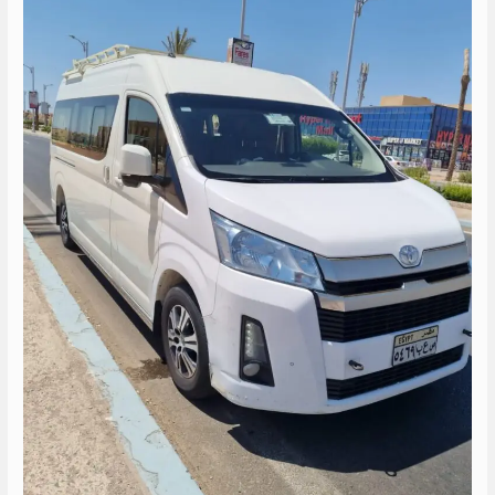
هايس
الى
العين
السخنه