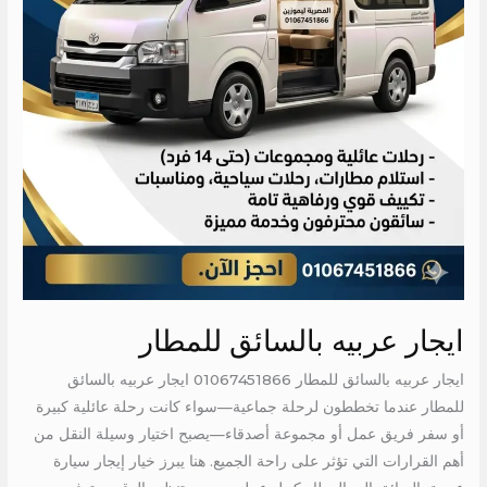
ايجار عربيه بالسائق للمطار
ايجار عربيه بالسائق للمطار 01067451866 ايجار عربيه بالسائق
للمطار عندما تخططون لرحلة جماعية—سواء كانت رحلة عائلية كبيرة
أو سفر فريق عمل أو مجموعة أصدقاء—يصبح اختيار وسيلة النقل من
أهم القرارات التي تؤثر على راحة الجميع. هنا يبرز خيار إيجار سيارة