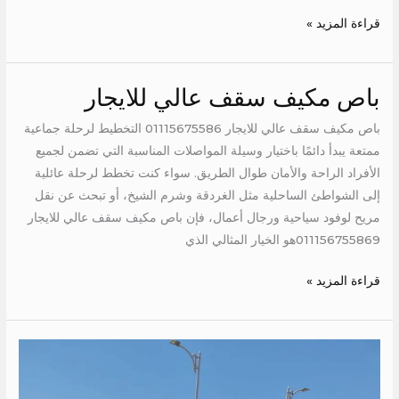
قراءة المزيد »
باص مكيف سقف عالي للايجار
باص
مكيف
باص مكيف سقف عالي للايجار 01115675586 التخطيط لرحلة جماعية
سقف
ممتعة يبدأ دائمًا باختيار وسيلة المواصلات المناسبة التي تضمن لجميع
عالي
الأفراد الراحة والأمان طوال الطريق. سواء كنت تخطط لرحلة عائلية
للايجار
إلى الشواطئ الساحلية مثل الغردقة وشرم الشيخ، أو تبحث عن نقل
مريح لوفود سياحية ورجال أعمال، فإن باص مكيف سقف عالي للايجار
011156755869هو الخيار المثالي الذي
قراءة المزيد »
ايجار
ميكروباص
الى