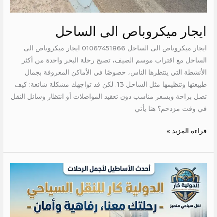
ايجار ميكروباص الى الساحل
ايجار ميكروباص الى الساحل 01067451866 ايجار ميكروباص الى
الساحل مع اقتراب موسم الصيف، تصبح رحلة البحر واحدة من أكثر
الأنشطة التي ينتظرها الناس، خصوصًا في الأماكن المعروفة بجمال
طبيعتها وتنظيمها مثل الساحل 13. لكن قد تواجهك مشكلة شائعة: كيف
تصل براحة وبسعر مناسب دون تعقيد المواصلات أو انتظار وسائل النقل
في وقت مزدحم؟ هنا يأتي
قراءة المزيد »
تاجير
عربيه
مكيفه
الى
دهب