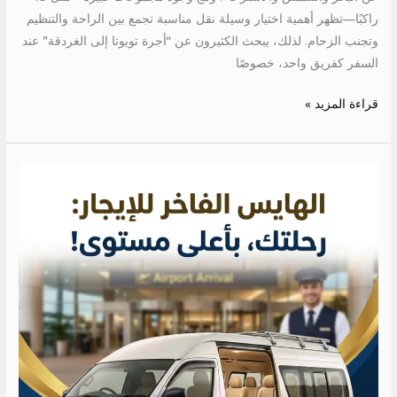
راكبًا—تظهر أهمية اختيار وسيلة نقل مناسبة تجمع بين الراحة والتنظيم
وتجنب الزحام. لذلك، يبحث الكثيرون عن “أجرة تويوتا إلى الغردقة” عند
السفر كفريق واحد، خصوصًا
قراءة المزيد »
ايجار
عربيه
بالسائق
للمطار