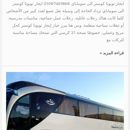
ايجار تويوتا كوستر الى سوماباي 01067451866 ايجار تويوتا كوستر
الى سوماباي تزداد الحاجة إلى وسيلة نقل تتسع لعدد كبير من الأشخاص
كلما كانت هناك رحلات عائلية، رحلات عمل جماعية، مناسبات مدرسية،
أو تنقلات سياحية منظمة. ومن هنا يبرز خيار إيجار تويوتا كوستر كحل
مريح وعملي، خصوصًا نسخة 21 كرسي التي تمنحك مساحة مناسبة
للركاب مع
قراءة المزيد »
اجر
اتوبيس
الى
شرم
الشيخ