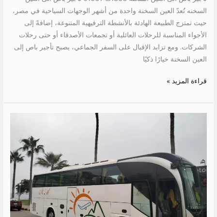
السخنه تُعدّ العين السخنة واحدة من أشهر الوجهات السياحية في مصر،
حيث تمتزج الطبيعة الهادئة بالأنشطة الترفيهية المتنوعة، إضافةً إلى
الأجواء المناسبة للرحلات العائلية أو تجمعات الأصدقاء أو حتى رحلات
الشركات. ومع تزايد الإقبال على السفر الجماعي، يصبح تأجير باص إلى
العين السخنة خيارًا ذكيًا
قراءة المزيد »
ايجار
اتوبيس
50
راكب
الى
دريم
بارك