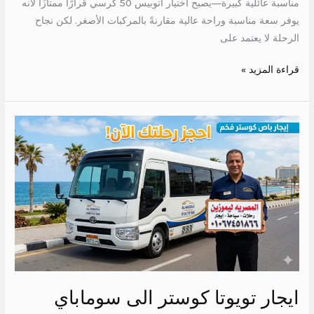
مناسبة عائلية كبيرة—يصبح اختيار أتوبيس 50 كرسي قرارًا ممتازًا لأنه
يوفر سعة مناسبة وراحة عالية مقارنةً بالمركبات الأصغر. لكن نجاح
الرحلة لا يعتمد على
قراءة المزيد »
ايجار
تويوتا
كوستر
الى
سوماباي
ايجار تويوتا كوستر الى سوماباي