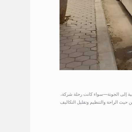
نة إذا كنت بتخطّط لرحلة جماعية إلى الجونة—سواء كانت رحلة شركة،
بيكون واحدًا من أفضل الخيارات من حيث الراحة والتنظيم وتقليل التكاليف