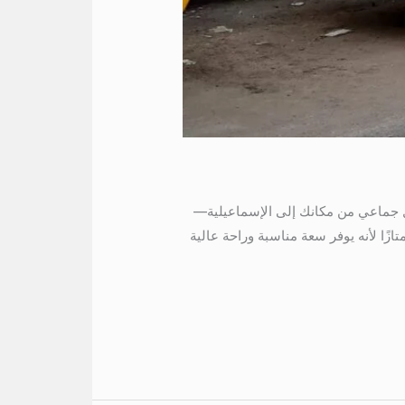
سماعيلية عندما تحتاج إلى نقل جماعي من مكانك إلى الإسماعيلية—
، أو حتى مناسبة عائلية كبيرة—يصبح اختيار أتوبيس 50 كرسي قرارًا ممتازًا لأنه يوفر سعة مناسبة وراحة عالية