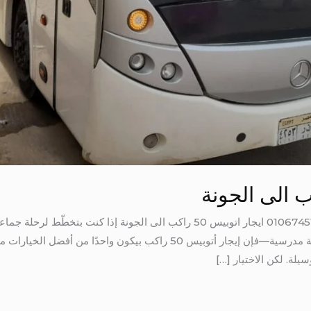
ايجار اتوبيس 50 راكب الى الجونة 01067451866 ايجار اتوبيس 50 راكب الى الجو
مؤتمر، حفل زفاف، فريق رياضي، أو رحلة مدرسية—فإن إيجار أتوبيس 50 راكب 
لة. لكن الاختيار […]