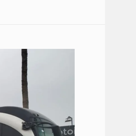
سعر
ايجار
اتوبيس
الى
العين
السخنة