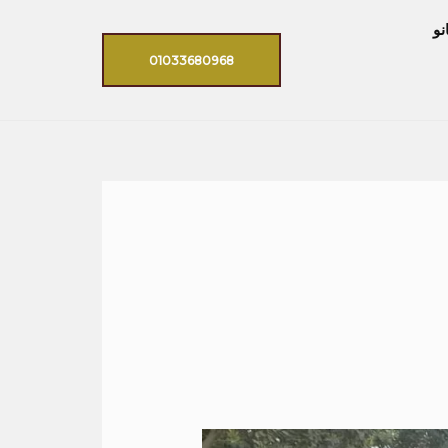
نو
01033680968