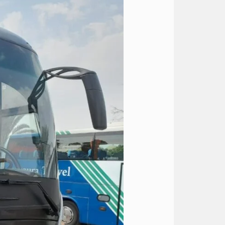
اتوبيس
50
راكب
الى
الجونة