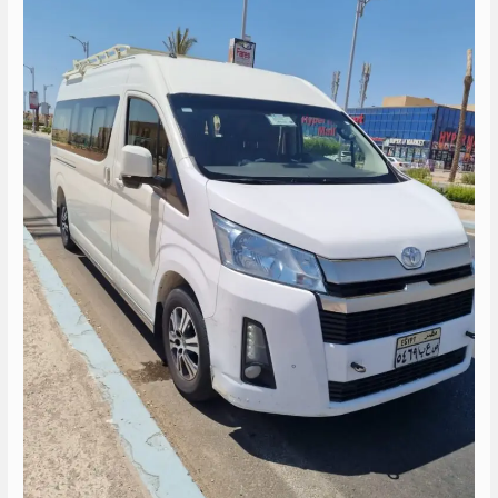
هايس
الى
العين
السخنه