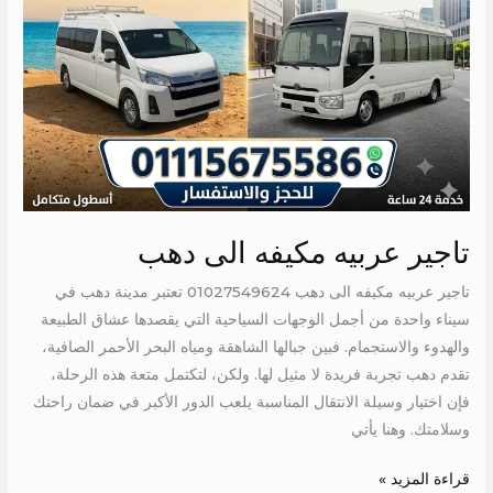
تاجير عربيه مكيفه الى دهب
تاجير عربيه مكيفه الى دهب 01027549624 تعتبر مدينة دهب في
سيناء واحدة من أجمل الوجهات السياحية التي يقصدها عشاق الطبيعة
والهدوء والاستجمام. فبين جبالها الشاهقة ومياه البحر الأحمر الصافية،
تقدم دهب تجربة فريدة لا مثيل لها. ولكن، لتكتمل متعة هذه الرحلة،
فإن اختيار وسيلة الانتقال المناسبة يلعب الدور الأكبر في ضمان راحتك
وسلامتك. وهنا يأتي
قراءة المزيد »