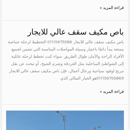
قراءة المزيد »
باص مكيف سقف عالي للايجار
باص
مكيف
باص مكيف سقف عالي للايجار 01115675586 التخطيط لرحلة جماعية
سقف
ممتعة يبدأ دائمًا باختيار وسيلة المواصلات المناسبة التي تضمن لجميع
عالي
الأفراد الراحة والأمان طوال الطريق. سواء كنت تخطط لرحلة عائلية
للايجار
إلى الشواطئ الساحلية مثل الغردقة وشرم الشيخ، أو تبحث عن نقل
مريح لوفود سياحية ورجال أعمال، فإن باص مكيف سقف عالي للايجار
011156755869هو الخيار المثالي الذي
قراءة المزيد »
ايجار
ميكروباص
الى