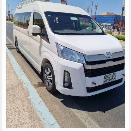
الى
راس
سدر