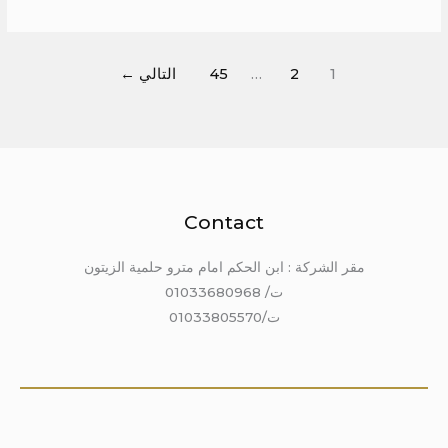
1
2
…
45
التالي
←
Contact
مقر الشركة : ابن الحكم امام مترو حلمية الزيتون
ت/ 01033680968
ت/01033805570