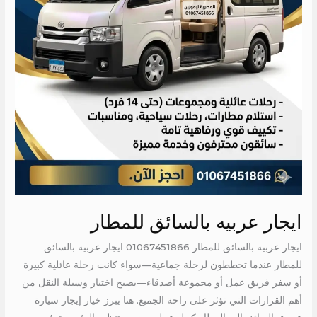
ايجار عربيه بالسائق للمطار
ايجار عربيه بالسائق للمطار 01067451866 ايجار عربيه بالسائق
للمطار عندما تخططون لرحلة جماعية—سواء كانت رحلة عائلية كبيرة
أو سفر فريق عمل أو مجموعة أصدقاء—يصبح اختيار وسيلة النقل من
أهم القرارات التي تؤثر على راحة الجميع. هنا يبرز خيار إيجار سيارة