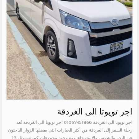
اجر تويوتا الى الغردقة
اجر تويوتا الى الغردقة 01067451866 اجر تويوتا الى الغردقة تُعد
رحلة السفر إلى الغردقة من أكثر الخيارات التي يفضلها الزوار الباحثون
عن البحر والشمس والاسترخاء. ومع وجود مجموعات كبيرة—مثل 13