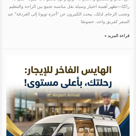
راكبًا—تظهر أهمية اختيار وسيلة نقل مناسبة تجمع بين الراحة والتنظيم
وتجنب الزحام. لذلك، يبحث الكثيرون عن “أجرة تويوتا إلى الغردقة” عند
السفر كفريق واحد، خصوصًا
قراءة المزيد »
ايجار
عربيه
بالسائق
للمطار