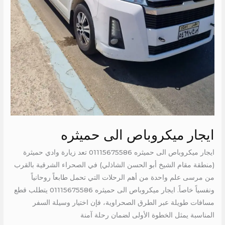
ايجار ميكروباص الى حميثره
ايجار ميكروباص الى حميثره 01115675586 تعد زيارة وادي حميثرة
(منطقة مقام الشيخ أبو الحسن الشاذلي) في الصحراء الشرقية بالقرب
من مرسى علم واحدة من أهم الرحلات التي تحمل طابعاً روحانياً
ونفسياً خاصاً. ايجار ميكروباص الى حميثره 01115675586 يتطلب قطع
مسافات طويلة عبر الطرق الصحراوية، فإن اختيار وسيلة السفر
المناسبة يمثل الخطوة الأولى لضمان رحلة آمنة