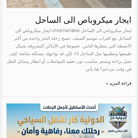
ايجار ميكروباص الى الساحل
ايجار ميكروباص الى الساحل 01067451866 ايجار ميكروباص الى
الساحل مع اقتراب موسم الصيف، تصبح رحلة البحر واحدة من أكثر
الأنشطة التي ينتظرها الناس، خصوصًا في الأماكن المعروفة بجمال
طبيعتها وتنظيمها مثل الساحل 13. لكن قد تواجهك مشكلة شائعة: كيف
تصل براحة وبسعر مناسب دون تعقيد المواصلات أو انتظار وسائل النقل
في وقت مزدحم؟ هنا يأتي
قراءة المزيد »
تاجير
عربيه
مكيفه
الى
دهب