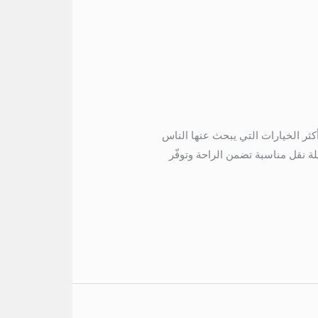
الساحل مارينا 5 01067451866 ايجار تويوتا الى الساحل مارينا 5 تعتبر رحلة الساحل مارينا 5 من أكثر الخيارات التي يبحث عنها الناس
لة نقل مناسبة تضمن الراحة وتوفّر