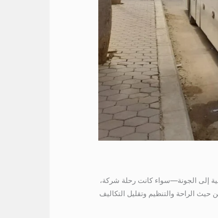
نة إذا كنت بتخطّط لرحلة جماعية إلى الجونة—سواء كانت رحلة شركة،
بيكون واحدًا من أفضل الخيارات من حيث الراحة والتنظيم وتقليل التكاليف