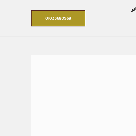
نو
01033680968