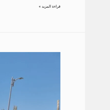
قراءة المزيد »
ايجار
تويوتا
هايس
الى
العين
السخنه