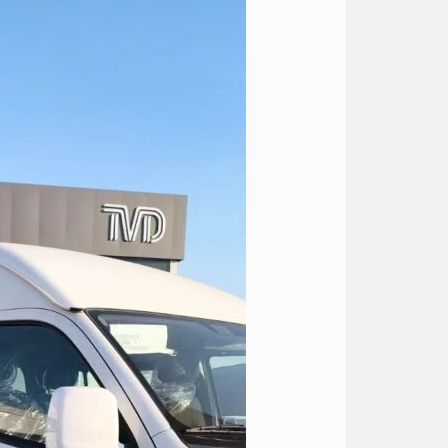
تويوتا
الى
الساحل
مارينا
5