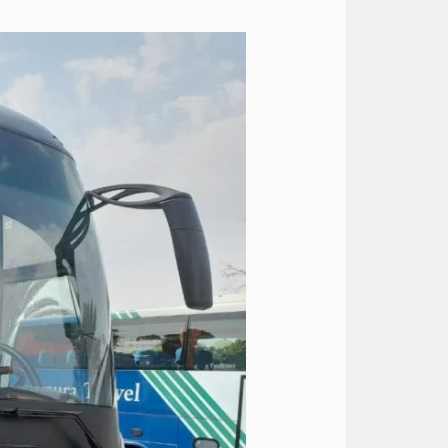
ايجار
اتوبيس
50
راكب
الى
الجونة