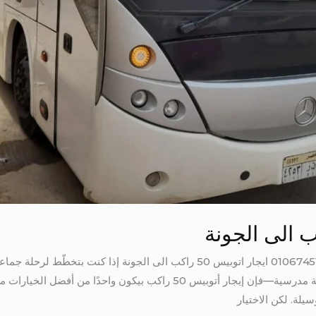
ايجار اتوبيس 50 راكب الى الجونة 01067451866 ايجار اتوبيس 50 راكب الى الجو
مؤتمر، حفل زفاف، فريق رياضي، أو رحلة مدرسية—فإن إيجار أتوبيس 50 راكب 
لة. لكن الاختيار