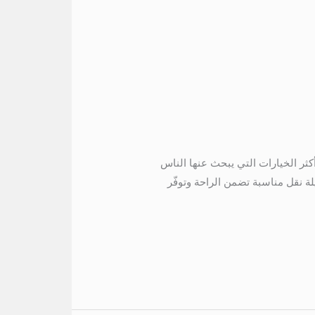
الساحل مارينا 5 01067451866 ايجار تويوتا الى الساحل مارينا 5 تعتبر رحلة الساحل مارينا 5 من أكثر الخيارات التي يبحث عنها الناس
لة نقل مناسبة تضمن الراحة وتوفّر