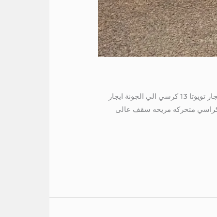
ايجار هايس 13 راكب الي شرم 01016549043 ايجار هايس 13 راكب الي شرم ايجار هايس سياحي الي الساحل ايجار تويوتا 13 كرسي الي الجونة ايجار
سي الي السخنة موديل حديث مكيف كراسي متحركه مريحه سقف عالى