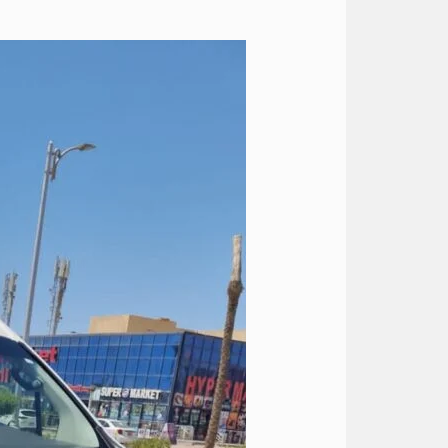
ايجار
تويوتا
هايس
الى
العين
السخنه