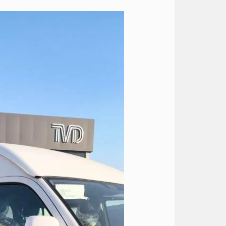
ايجار
تويوتا
الى
الساحل
مارينا
5