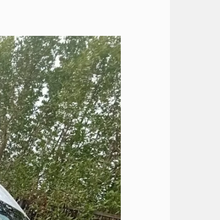
ايجار
هايس
13
راكب
الي
شرم